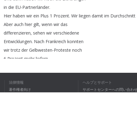
in
die
EU-Partnerländer
.
Hier
haben
wir
ein
Plus
1
Prozent
.
Wir
liegen
damit
im
Durchschnitt
Aber
auch
hier
gilt
,
wenn
wir
das
differenzieren
,
sehen
wir
verschiedene
Entwicklungen
.
Nach
Frankreich
konnten
wir
trotz
der
Gelbwesten-Proteste
noch
6
Prozent
mehr
liefern
,
nach
Italien
hingegen
gingen
unsere
Lieferungen
um
7
Prozent
zurück
und
法律情報
ヘルプとサポート
das
Vereinigte
Königreich
lag
ebenfalls
著作権者向け
サポートセンターへの問い合わ
im
Minus
, -4
Prozent
haben
wir
hier
個人情報保護方針
FAQ
erreicht
.
Terms of Use
Hier
hatten
wir
einige
Zeit
ブラウザ拡張機能