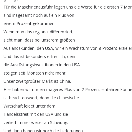
Für
die
Maschinenausfuhr
liegen
uns
die
Werte
für
die
ersten
7
Mon
sind
insgesamt
noch
auf
ein
Plus
von
einem
Prozent
gekommen
.
Wenn
man
das
regional
differenziert
,
sieht
man
,
dass
bei
unserem
größten
Auslandskunden
,
den
USA
,
wir
ein
Wachstum
von
8
Prozent
erziele
Und
das
ist
besonders
erfreulich
,
denn
die
Ausrüstungsinvestitionen
in
den
USA
steigen
seit
Monaten
nicht
mehr
.
Unser
zweitgrößter
Markt
ist
China
.
Hier
haben
wir
nur
ein
mageres
Plus
von
2
Prozent
einfahren
könn
ist
beachtenswert
,
denn
die
chinesische
Wirtschaft
leidet
unter
dem
Handelsstreit
mit
den
USA
und
sie
verliert
immer
weiter
an
Schwung
.
Und
dann
haben
wir
noch
die
Lieferungen