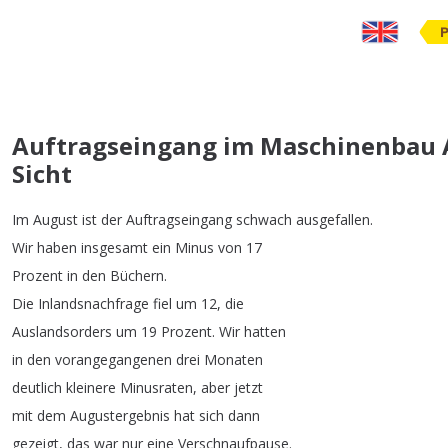
Auftragseingang im Maschinenbau A
Sicht
Im
August
ist
der
Auftragseingang
schwach
ausgefallen
.
Wir
haben
insgesamt
ein
Minus
von
17
Prozent
in
den
Büchern
.
Die
Inlandsnachfrage
fiel
um
12,
die
Auslandsorders
um
19
Prozent
.
Wir
hatten
in
den
vorangegangenen
drei
Monaten
deutlich
kleinere
Minusraten
,
aber
jetzt
mit
dem
Augustergebnis
hat
sich
dann
gezeigt
,
das
war
nur
eine
Verschnaufpause
.