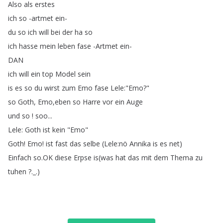
Also
als
erstes
ich
so
-artmet
ein-
du
so
ich
will
bei
der
ha
so
ich
hasse
mein
leben
fase
-Artmet
ein-
DAN
ich
will
ein
top
Model
sein
is
es
so
du
wirst
zum
Emo
fase
Lele
:"
Emo
?"
so
Goth
,
Emo
,
eben
so
Harre
vor
ein
Auge
und
so
!
soo
...
Lele
:
Goth
ist
kein
"
Emo
"
Goth
!
Emo
!
ist
fast
das
selbe
(
Lele
:
nö
Annika
is
es
net
)
Einfach
so
.
OK
diese
Erpse
is
(
was
hat
das
mit
dem
Thema
zu
tuhen
?._.)