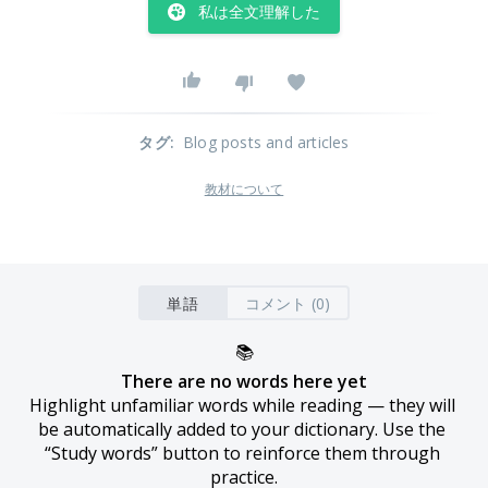
私は全文理解した
タグ
:
Blog posts and articles
教材について
単語
コメント (0)
📚
There are no words here yet
Highlight unfamiliar words while reading — they will 
be automatically added to your dictionary. Use the 
“Study words” button to reinforce them through 
practice.