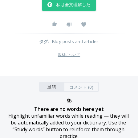
私は全文理解した
タグ
:
Blog posts and articles
教材について
単語
コメント (0)
📚
There are no words here yet
Highlight unfamiliar words while reading — they will 
be automatically added to your dictionary. Use the 
“Study words” button to reinforce them through 
practice.