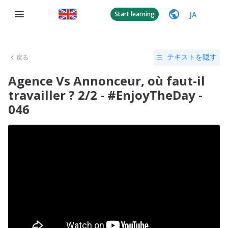
JA
Start learning
戻る
テキストを隠す
Agence Vs Annonceur, où faut-il
travailler ? 2/2 - #EnjoyTheDay -
046