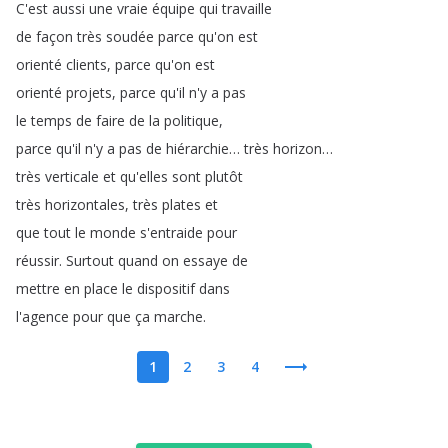
C'est
aussi
une
vraie
équipe
qui
travaille
de
façon
très
soudée
parce
qu'on
est
orienté
clients
,
parce
qu'on
est
orienté
projets
,
parce
qu'il
n'y
a
pas
le
temps
de
faire
de
la
politique
,
parce
qu'il
n'y
a
pas
de
hiérarchie
…
très
horizon
…
très
verticale
et
qu'elles
sont
plutôt
très
horizontales
,
très
plates
et
que
tout
le
monde
s'entraide
pour
réussir
.
Surtout
quand
on
essaye
de
mettre
en
place
le
dispositif
dans
l'agence
pour
que
ça
marche
.
1
2
3
4