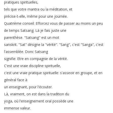
pratiques
spirituelles
,
tels
que
votre
mantra
ou
la
méditation
,
et
précise-t-elle
,
même
pour
une
journée
.
Quatrième
conseil
:
Efforcez
vous
de
passer
au
moins
un
peu
de
temps
Satsang
.
Là
je
fais
juste
une
parenthèse
.
"
Satsang
"
est
un
mot
sanskrit
.
"
Sat
"
désigne
la
"
vérité
".
"
Sang
",
c'est
"
Sanga
",
c'est
l'assemblée
.
Donc
Satsang
signifie
:
Etre
en
compagnie
de
la
vérité
.
C'est
une
vraie
discipline
spirituelle
,
c'est
une
vraie
pratique
spirituelle
:
s'asseoir
en
groupe
,
et
en
général
face
à
un
enseignant
,
pour
l'écouter
.
Là
,
vraiment
,
on
est
dans
la
tradition
du
yoga
,
où
l'enseignement
oral
possède
une
immense
valeur
.