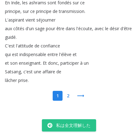
En
Inde
,
les
ashrams
sont
fondés
sur
ce
principe
,
sur
ce
principe
de
transmission
.
L'aspirant
vient
séjourner
aux
côtés
d'un
sage
pour
être
dans
l'écoute
,
avec
le
désir
d'être
guidé
.
C'est
l'attitude
de
confiance
qui
est
indispensable
entre
l'élève
et
et
son
enseignant
.
Et
donc
,
participer
à
un
Satsang
,
c'est
une
affaire
de
lâcher
prise
.
1
2
私は全文理解した