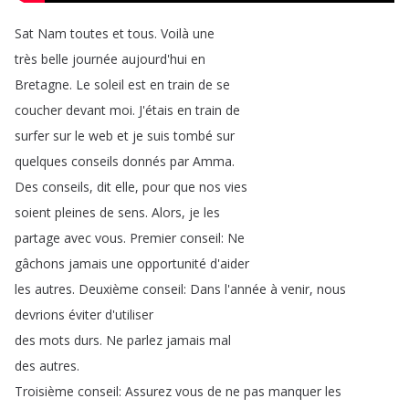
Sat
Nam
toutes
et
tous
.
Voilà
une
très
belle
journée
aujourd'hui
en
Bretagne
.
Le
soleil
est
en
train
de
se
coucher
devant
moi
.
J'étais
en
train
de
surfer
sur
le
web
et
je
suis
tombé
sur
quelques
conseils
donnés
par
Amma
.
Des
conseils
,
dit
elle
,
pour
que
nos
vies
soient
pleines
de
sens
.
Alors
,
je
les
partage
avec
vous
.
Premier
conseil
:
Ne
gâchons
jamais
une
opportunité
d'aider
les
autres
.
Deuxième
conseil
:
Dans
l'année
à
venir
,
nous
devrions
éviter
d'utiliser
des
mots
durs
.
Ne
parlez
jamais
mal
des
autres
.
Troisième
conseil
:
Assurez
vous
de
ne
pas
manquer
les