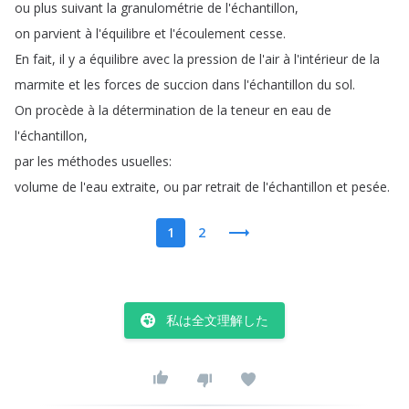
ou
plus
suivant
la
granulométrie
de
l'échantillon
,
on
parvient
à
l'équilibre
et
l'écoulement
cesse
.
En
fait
,
il
y
a
équilibre
avec
la
pression
de
l'air
à
l'intérieur
de
la
marmite
et
les
forces
de
succion
dans
l'échantillon
du
sol
.
On
procède
à
la
détermination
de
la
teneur
en
eau
de
l'échantillon
,
par
les
méthodes
usuelles
:
volume
de
l'eau
extraite
,
ou
par
retrait
de
l'échantillon
et
pesée
.
1
2
私は全文理解した