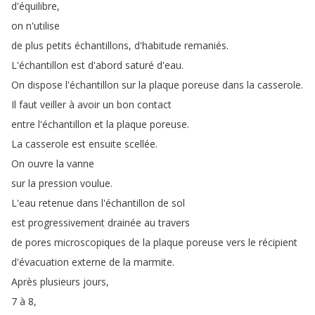
d'équilibre
,
on
n'utilise
de
plus
petits
échantillons
,
d'habitude
remaniés
.
L'échantillon
est
d'abord
saturé
d'eau
.
On
dispose
l'échantillon
sur
la
plaque
poreuse
dans
la
casserole
.
Il
faut
veiller
à
avoir
un
bon
contact
entre
l'échantillon
et
la
plaque
poreuse
.
La
casserole
est
ensuite
scellée
.
On
ouvre
la
vanne
sur
la
pression
voulue
.
L'eau
retenue
dans
l'échantillon
de
sol
est
progressivement
drainée
au
travers
de
pores
microscopiques
de
la
plaque
poreuse
vers
le
récipient
d'évacuation
externe
de
la
marmite
.
Après
plusieurs
jours
,
7
à
8,