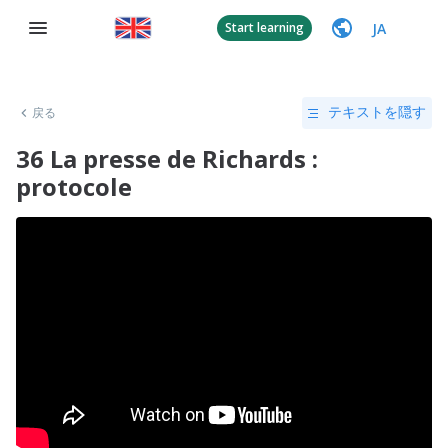
JA
Start learning
戻る
テキストを隠す
36 La presse de Richards :
protocole