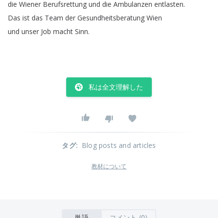
die
Wiener
Berufsrettung
und
die
Ambulanzen
entlasten
.
Das
ist
das
Team
der
Gesundheitsberatung
Wien
und
unser
Job
macht
Sinn
.
私は全文理解した
タグ
:
Blog posts and articles
教材について
単語
コメント (0)