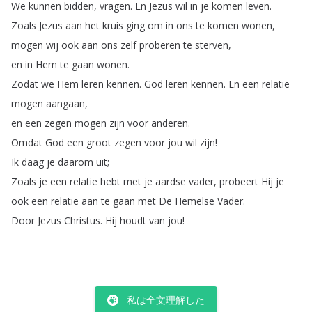
We
kunnen
bidden
,
vragen
.
En
Jezus
wil
in
je
komen
leven
.
Zoals
Jezus
aan
het
kruis
ging
om
in
ons
te
komen
wonen
,
mogen
wij
ook
aan
ons
zelf
proberen
te
sterven
,
en
in
Hem
te
gaan
wonen
.
Zodat
we
Hem
leren
kennen
.
God
leren
kennen
.
En
een
relatie
mogen
aangaan
,
en
een
zegen
mogen
zijn
voor
anderen
.
Omdat
God
een
groot
zegen
voor
jou
wil
zijn
!
Ik
daag
je
daarom
uit
;
Zoals
je
een
relatie
hebt
met
je
aardse
vader
,
probeert
Hij
je
ook
een
relatie
aan
te
gaan
met
De
Hemelse
Vader
.
Door
Jezus
Christus
.
Hij
houdt
van
jou
!
私は全文理解した