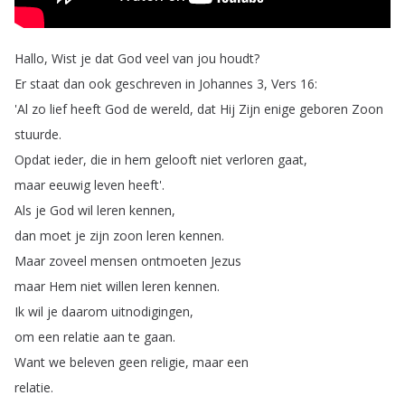
Hallo
,
Wist
je
dat
God
veel
van
jou
houdt
?
Er
staat
dan
ook
geschreven
in
Johannes
3,
Vers
16:
'Al
zo
lief
heeft
God
de
wereld
,
dat
Hij
Zijn
enige
geboren
Zoon
stuurde
.
Opdat
ieder
,
die
in
hem
gelooft
niet
verloren
gaat
,
maar
eeuwig
leven
heeft'.
Als
je
God
wil
leren
kennen
,
dan
moet
je
zijn
zoon
leren
kennen
.
Maar
zoveel
mensen
ontmoeten
Jezus
maar
Hem
niet
willen
leren
kennen
.
Ik
wil
je
daarom
uitnodigingen
,
om
een
relatie
aan
te
gaan
.
Want
we
beleven
geen
religie
,
maar
een
relatie
.