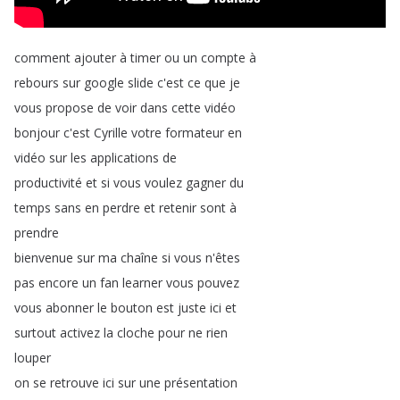
comment
ajouter
à
timer
ou
un
compte
à
rebours
sur
google
slide
c'est
ce
que
je
vous
propose
de
voir
dans
cette
vidéo
bonjour
c'est
Cyrille
votre
formateur
en
vidéo
sur
les
applications
de
productivité
et
si
vous
voulez
gagner
du
temps
sans
en
perdre
et
retenir
sont
à
prendre
bienvenue
sur
ma
chaîne
si
vous
n'êtes
pas
encore
un
fan
learner
vous
pouvez
vous
abonner
le
bouton
est
juste
ici
et
surtout
activez
la
cloche
pour
ne
rien
louper
on
se
retrouve
ici
sur
une
présentation