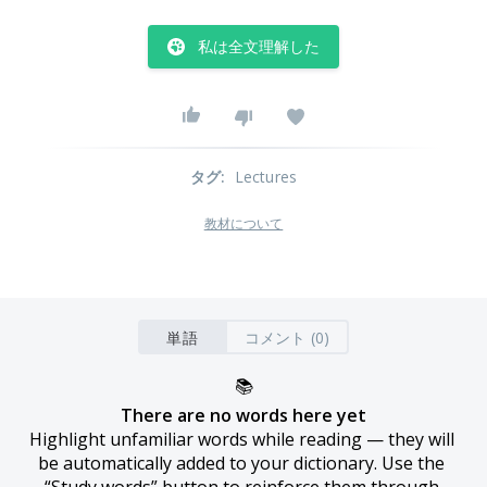
私は全文理解した
タグ
:
Lectures
教材について
単語
コメント (0)
📚
There are no words here yet
Highlight unfamiliar words while reading — they will 
be automatically added to your dictionary. Use the 