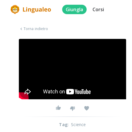
Giungla
Corsi
Torna indietro
Tag
:
Science