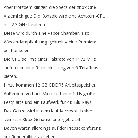
Aber
trotzdem
klingen
die
Specs
der
Xbox
One
X
ziemlich
gut
:
Die
Konsole
wird
eine
Achtkern-CPU
mit
2,3
GHz
besitzen
.
Diese
wird
durch
eine
Vapor
Chamber
,
also
Wasserdampfkühlung
,
gekühlt
–
eine
Premiere
bei
Konsolen
.
Die
GPU
soll
mit
einer
Taktrate
von
1172
MHz
laufen
und
eine
Rechenleistung
von
6
Teraflops
bieten
.
Hinzu
kommen
12
GB
GDDR5
Arbeitsspeicher
.
Außerdem
verbaut
Microsoft
eine
1
TB
große
Festplatte
und
ein
Laufwerk
für
4K-Blu-Rays
.
Das
Ganze
wird
in
dem
laut
Microsoft
bisher
kleinsten
Xbox-Gehäuse
untergebracht
.
Davon
waren
allerdings
auf
der
Pressekonferenz
nur
Renderbilder
zu
sehen
.