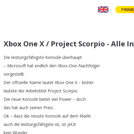
PREMI
Xbox One X / Project Scorpio - Alle 
Die
leistungsfähigste
Konsole
überhaupt
–
Microsoft
hat
endlich
den
Xbox-One-Nachfolger
vorgestellt
.
Der
offizielle
Name
lautet
Xbox
One
X
–
bisher
lautete
der
Arbeitstitel
Project
Scorpio
.
Die
neue
Konsole
bietet
viel
Power
–
doch
das
hat
auch
seinen
Preis
.
Ok
–
dass
die
neuste
Konsole
auf
dem
Markt
auch
die
leistungsfähigste
ist
,
ist
jetzt
kein
Wunder
.