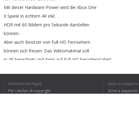
Mit
dieser
Hardware-Power
wird
die
Xbox
One
X
Spiele
in
echtem
4K
inkl
.
HDR
mit
60
Bildern
pro
Sekunde
darstellen
können
.
Aber
auch
Besitzer
von
Full-HD
Fernsehern
können
sich
freuen
:
Das
Videomaterial
soll
in
4K
berechnet
und
dann
auf
Full-HD
herunterskaliert
werden
,
was
ebenfalls
die
Optik
verbessert
.
Auch
die
Ladezeiten
sollen
von
der
Leistung
Informazioni legali
Aiuto e supporto
profitieren
.
Per i titolari di copyright
Scrivi a supporto
Die
Xbox
One
X
bliebt
darüber
hinaus
kompatibel
La nostra politica sulla privacy
FAQ
zur
kompletten
Xbox
One
Produktfamilie
,
das
Accordo con l'utente
heißt
Zubehör
wie
Gamepads
,
aber
auch
alle
bisherigen
Xbox-One-Spiele
funktionieren
auch
mit
der
Xbox
One
X
.
Estensione del browser