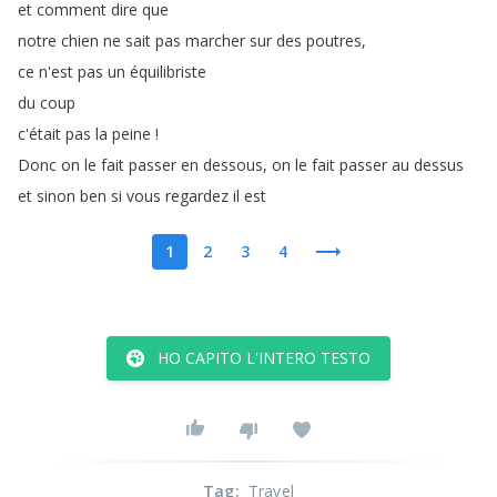
et
comment
dire
que
notre
chien
ne
sait
pas
marcher
sur
des
poutres
,
ce
n'est
pas
un
équilibriste
du
coup
c'était
pas
la
peine
!
Donc
on
le
fait
passer
en
dessous
,
on
le
fait
passer
au
dessus
et
sinon
ben
si
vous
regardez
il
est
1
2
3
4
HO CAPITO L'INTERO TESTO
Tag
:
Travel