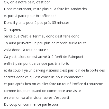
Ok
,
on
a
notre
pain
,
c'est
bon
Donc
maintenant
,
reste
plus
qu'à
faire
les
sandwichs
et
puis
à
partir
pour
Brocéliande
!
Donc
il
y
en
a
pour
à
peu
près
35
minutes
On
espère
,
parce
que
c'est
le
1er
mai
,
donc
c'est
férié
donc
il
y
aura
peut-être
un
peu
plus
de
monde
sur
la
route
voilà
donc
...
à
tout
de
suite
!
Ca
y
est
,
alors
on
est
arrivé
à
là
forêt
de
Paimpont
enfin
à
paimpont
parce
que
pas
à
la
forêt
et
du
coup
il
ya
un
parking
visiteurs
c'est
pas
loin
de
la
porte
des
secrets
donc
ce
qui
est
conseillé
pour
commencer
et
puis
après
ben
on
va
aller
faire
un
tour
à
l'office
du
tourisme
comme
toujours
quand
on
commence
une
visite
eh
bien
on
va
aller
visiter
après
c'est
parti
Du
coup
on
commence
par
le
tour