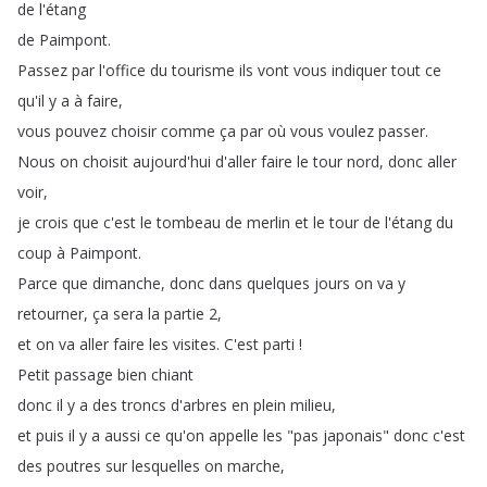
de
l'étang
de
Paimpont
.
Passez
par
l'office
du
tourisme
ils
vont
vous
indiquer
tout
ce
qu'il
y
a
à
faire
,
vous
pouvez
choisir
comme
ça
par
où
vous
voulez
passer
.
Nous
on
choisit
aujourd'hui
d'aller
faire
le
tour
nord
,
donc
aller
voir
,
je
crois
que
c'est
le
tombeau
de
merlin
et
le
tour
de
l'étang
du
coup
à
Paimpont
.
Parce
que
dimanche
,
donc
dans
quelques
jours
on
va
y
retourner
,
ça
sera
la
partie
2,
et
on
va
aller
faire
les
visites
.
C'est
parti
!
Petit
passage
bien
chiant
donc
il
y
a
des
troncs
d'arbres
en
plein
milieu
,
et
puis
il
y
a
aussi
ce
qu'on
appelle
les
"
pas
japonais
"
donc
c'est
des
poutres
sur
lesquelles
on
marche
,