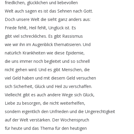
friedlichen
,
glücklichen
und
liebevollen
Welt
auch
sagen
es
ist
das
Sehnen
nach
Gott
.
Doch
unsere
Welt
die
sieht
ganz
anders
aus
:
Friede
fehlt
,
Heil
fehlt
,
Unglück
ist
.
Es
gibt
viel
schreckliches
.
Es
gibt
Rassismus
wie
wir
ihn
im
Augenblick
thematisieren
.
Und
natürlich
Krankheiten
wie
diese
Epidemie
,
die
uns
immer
noch
begleitet
und
so
schnell
nicht
gehen
wird
.
Und
es
gibt
Menschen
,
die
viel
Geld
haben
und
mit
diesem
Geld
versuchen
sich
Sicherheit
,
Glück
und
Heil
zu
verschaffen
.
Vielleicht
gibt
es
auch
andere
Wege
sich
Glück
,
Liebe
zu
besorgen
,
die
nicht
weiterhelfen
,
sondern
eigentlich
den
Unfrieden
und
die
Ungerechtigkeit
auf
der
Welt
verstärken
.
Der
Wochenspruch
für
heute
und
das
Thema
für
den
heutigen