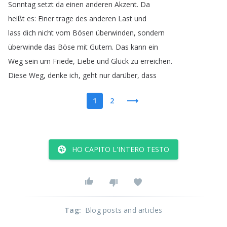
Sonntag
setzt
da
einen
anderen
Akzent
.
Da
heißt
es
:
Einer
trage
des
anderen
Last
und
lass
dich
nicht
vom
Bösen
überwinden
,
sondern
überwinde
das
Böse
mit
Gutem
.
Das
kann
ein
Weg
sein
um
Friede
,
Liebe
und
Glück
zu
erreichen
.
Diese
Weg
,
denke
ich
,
geht
nur
darüber
,
dass
1
2
HO CAPITO L'INTERO TESTO
Tag
:
Blog posts and articles