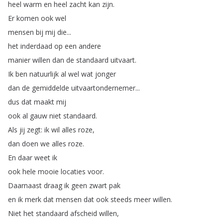
heel
warm
en
heel
zacht
kan
zijn
.
Er
komen
ook
wel
mensen
bij
mij
die
...
het
inderdaad
op
een
andere
manier
willen
dan
de
standaard
uitvaart
.
Ik
ben
natuurlijk
al
wel
wat
jonger
dan
de
gemiddelde
uitvaartondernemer
...
dus
dat
maakt
mij
ook
al
gauw
niet
standaard
.
Als
jij
zegt
:
ik
wil
alles
roze
,
dan
doen
we
alles
roze
.
En
daar
weet
ik
ook
hele
mooie
locaties
voor
.
Daarnaast
draag
ik
geen
zwart
pak
en
ik
merk
dat
mensen
dat
ook
steeds
meer
willen
.
Niet
het
standaard
afscheid
willen
,