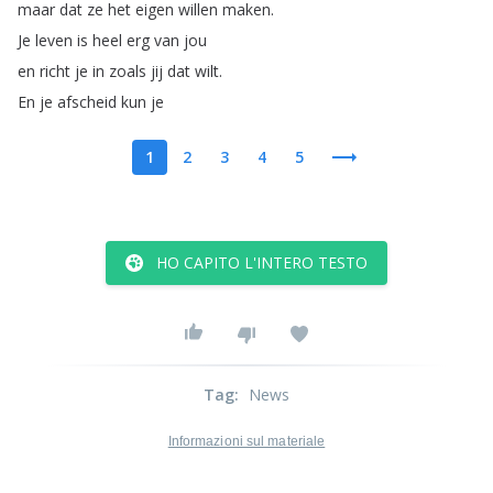
maar
dat
ze
het
eigen
willen
maken
.
Je
leven
is
heel
erg
van
jou
en
richt
je
in
zoals
jij
dat
wilt
.
En
je
afscheid
kun
je
1
2
3
4
5
HO CAPITO L'INTERO TESTO
Tag
:
News
Informazioni sul materiale