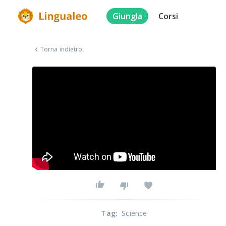
Giungla
Corsi
Torna indietro
Tag
:
Science