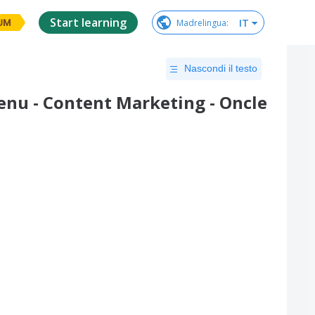
Start learning
IT
Madrelingua
:
UM
Nascondi il testo
tenu - Content Marketing - Oncle