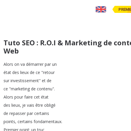
PREMI
Tuto SEO : R.O.I & Marketing de con
Web
Alors
on
va
démarrer
par
un
état
des
lieux
de
ce
"
retour
sur
investissement
"
et
de
ce
"
marketing
de
contenu
".
Alors
pour
faire
cet
état
des
lieux
,
je
vais
être
obligé
de
repasser
par
certains
points
,
certains
fondamentaux
.
Premier
point
:
un
truc