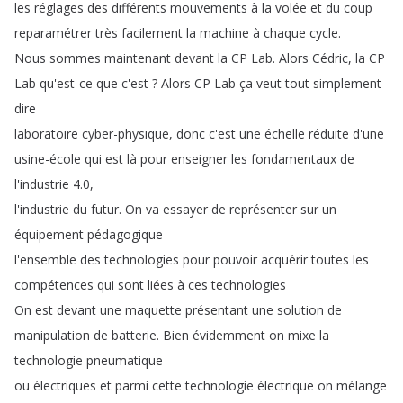
les
réglages
des
différents
mouvements
à
la
volée
et
du
coup
reparamétrer
très
facilement
la
machine
à
chaque
cycle
.
Nous
sommes
maintenant
devant
la
CP
Lab
.
Alors
Cédric
,
la
CP
Lab
qu'est-ce
que
c'est
?
Alors
CP
Lab
ça
veut
tout
simplement
dire
laboratoire
cyber-physique
,
donc
c'est
une
échelle
réduite
d'une
usine-école
qui
est
là
pour
enseigner
les
fondamentaux
de
l'industrie
4.0,
l'industrie
du
futur
.
On
va
essayer
de
représenter
sur
un
équipement
pédagogique
l'ensemble
des
technologies
pour
pouvoir
acquérir
toutes
les
compétences
qui
sont
liées
à
ces
technologies
On
est
devant
une
maquette
présentant
une
solution
de
manipulation
de
batterie
.
Bien
évidemment
on
mixe
la
technologie
pneumatique
ou
électriques
et
parmi
cette
technologie
électrique
on
mélange