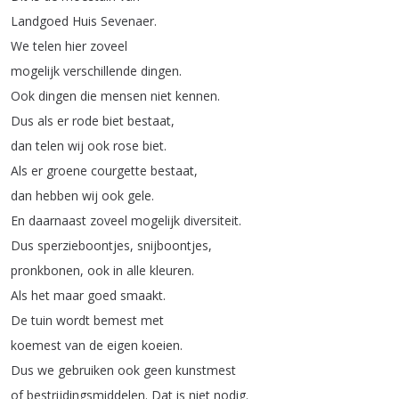
Landgoed
Huis
Sevenaer
.
We
telen
hier
zoveel
mogelijk
verschillende
dingen
.
Ook
dingen
die
mensen
niet
kennen
.
Dus
als
er
rode
biet
bestaat
,
dan
telen
wij
ook
rose
biet
.
Als
er
groene
courgette
bestaat
,
dan
hebben
wij
ook
gele
.
En
daarnaast
zoveel
mogelijk
diversiteit
.
Dus
sperzieboontjes
,
snijboontjes
,
pronkbonen
,
ook
in
alle
kleuren
.
Als
het
maar
goed
smaakt
.
De
tuin
wordt
bemest
met
koemest
van
de
eigen
koeien
.
Dus
we
gebruiken
ook
geen
kunstmest
of
bestrijdingsmiddelen
.
Dat
is
niet
nodig
.