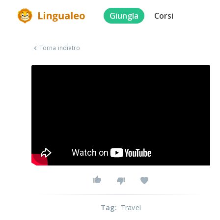
Giungla
Corsi
Torna indietro
Tag
:
Travel