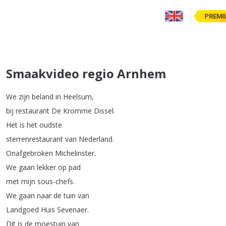
PREMI
Smaakvideo regio Arnhem
We
zijn
beland
in
Heelsum
,
bij
restaurant
De
Kromme
Dissel
.
Het
is
het
oudste
sterrenrestaurant
van
Nederland
.
Onafgebroken
Michelinster
.
We
gaan
lekker
op
pad
met
mijn
sous-chefs
.
We
gaan
naar
de
tuin
van
Landgoed
Huis
Sevenaer
.
Dit
is
de
moestuin
van