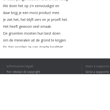
We
doen
het
op
z'n
eenvoudigst
en
daar
krijg
je
een
mooi
product
mee
.
Je
ziet
het
,
het
blijft
vers
en
je
proeft
het
.
Het
heeft
gewoon
veel
smaak
.
De
groenten
moeten
hun
best
doen
om
de
mineralen
uit
de
grond
te
krijgen
.
En
dan
worden
ze
van
goede
kwaliteit
.
Zodra
hij
die
wortels
uit
de
grond
trekt
,
dan
word
je
toch
enthousiast
?
Informazioni legali
Aiuto e supporto
Dat
voel
je
.
Per i titolari di copyright
Scrivi a supporto
Dan
proef
je
het
eigenlijk
al
in
je
mond
.
La nostra politica sulla privacy
FAQ
Voor
ons
is
het
eigenlijk
net
een
Accordo con l'utente
soort
smaakbibliotheek
in
je
hoofd
.
Dan
beginnen
al
die
rateltjes
te
ratelen
.
En
dan
denk
je
:
Estensione del browser
oh
yes
,
dat
wil
ik
hebben
!