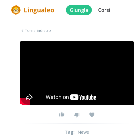
Giungla
Corsi
Torna indietro
Tag
:
News