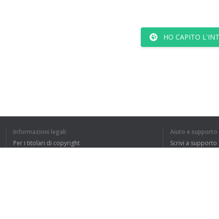
HO CAPITO L'IN
Informazioni legali
Aiuto e supporto
Per i titolari di copyright
Scrivi a supporto
La nostra politica sulla privacy
FAQ
Accordo con l'utente
Estensione del browser