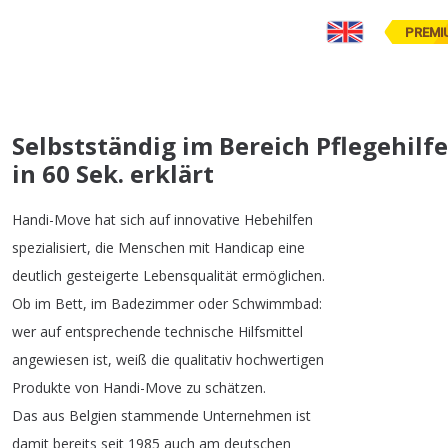
PREMI
Selbstständig im Bereich Pflegehilf
in 60 Sek. erklärt
Handi-Move
hat
sich
auf
innovative
Hebehilfen
spezialisiert
,
die
Menschen
mit
Handicap
eine
deutlich
gesteigerte
Lebensqualität
ermöglichen
.
Ob
im
Bett
,
im
Badezimmer
oder
Schwimmbad
:
wer
auf
entsprechende
technische
Hilfsmittel
angewiesen
ist
,
weiß
die
qualitativ
hochwertigen
Produkte
von
Handi-Move
zu
schätzen
.
Das
aus
Belgien
stammende
Unternehmen
ist
damit
bereits
seit
1985
auch
am
deutschen