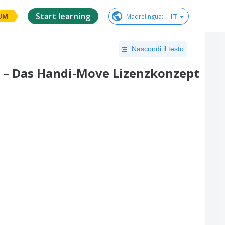
Start learning
IT
Madrelingua
:
UM
Nascondi il testo
e – Das Handi-Move Lizenzkonzept