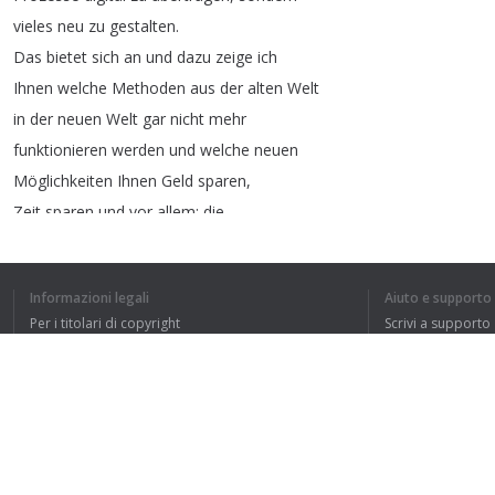
vieles
neu
zu
gestalten
.
Das
bietet
sich
an
und
dazu
zeige
ich
Ihnen
welche
Methoden
aus
der
alten
Welt
in
der
neuen
Welt
gar
nicht
mehr
funktionieren
werden
und
welche
neuen
Möglichkeiten
Ihnen
Geld
sparen
,
Zeit
sparen
und
vor
allem
:
die
Mitarbeiterzufriedenheit
nach
oben
treibt
.
Ja
,
das
alles
erfahren
Sie
am
8.
Oktober
Informazioni legali
Aiuto e supporto
in
Dresden
!
Per i titolari di copyright
Scrivi a supporto
Ich
freue
mich
auf
Ihre
Teilnahme
!
La nostra politica sulla privacy
FAQ
Die
Teilnahme
des
kostenlos
logischerweise
Accordo con l'utente
und
ich
freue
mich
auf
eine
rege
Diskussion
Estensione del browser