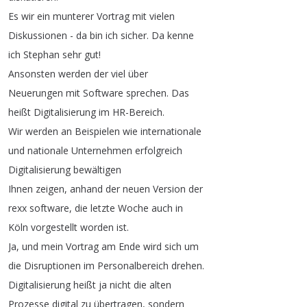
Es
wir
ein
munterer
Vortrag
mit
vielen
Diskussionen
-
da
bin
ich
sicher
.
Da
kenne
ich
Stephan
sehr
gut
!
Ansonsten
werden
der
viel
über
Neuerungen
mit
Software
sprechen
.
Das
heißt
Digitalisierung
im
HR-Bereich
.
Wir
werden
an
Beispielen
wie
internationale
und
nationale
Unternehmen
erfolgreich
Digitalisierung
bewältigen
Ihnen
zeigen
,
anhand
der
neuen
Version
der
rexx
software
,
die
letzte
Woche
auch
in
Köln
vorgestellt
worden
ist
.
Ja
,
und
mein
Vortrag
am
Ende
wird
sich
um
die
Disruptionen
im
Personalbereich
drehen
.
Digitalisierung
heißt
ja
nicht
die
alten
Prozesse
digital
zu
übertragen
,
sondern