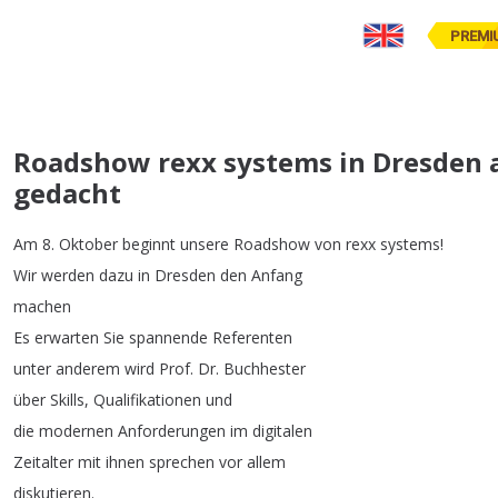
PREMI
Roadshow rexx systems in Dresden a
gedacht
Am
8.
Oktober
beginnt
unsere
Roadshow
von
rexx
systems
!
Wir
werden
dazu
in
Dresden
den
Anfang
machen
Es
erwarten
Sie
spannende
Referenten
unter
anderem
wird
Prof
.
Dr
.
Buchhester
über
Skills
,
Qualifikationen
und
die
modernen
Anforderungen
im
digitalen
Zeitalter
mit
ihnen
sprechen
vor
allem
diskutieren
.