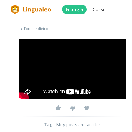
Giungla
Corsi
Torna indietro
Tag
:
Blog posts and articles