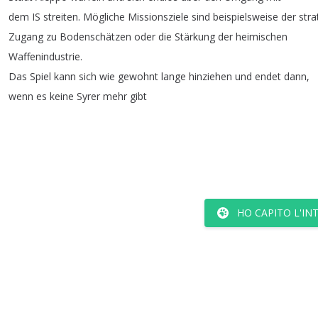
dem
IS
streiten
.
Mögliche
Missionsziele
sind
beispielsweise
der
stra
Zugang
zu
Bodenschätzen
oder
die
Stärkung
der
heimischen
Waffenindustrie
.
Das
Spiel
kann
sich
wie
gewohnt
lange
hinziehen
und
endet
dann
,
wenn
es
keine
Syrer
mehr
gibt
HO CAPITO L'IN