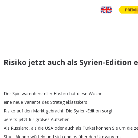
PREMI
Risiko jetzt auch als Syrien-Edition e
Der
Spielwarenhersteller
Hasbro
hat
diese
Woche
eine
neue
Variante
des
Strategieklassikers
Risiko
auf
den
Markt
gebracht
.
Die
Syrien-Edition
sorgt
bereits
jetzt
für
großes
Aufsehen
.
Als
Russland
,
als
die
USA
oder
auch
als
Türkei
können
Sie
um
die
z
Stadt
Aleppo
würfeln
und
sich
endlos
über
den
Umgang
mit