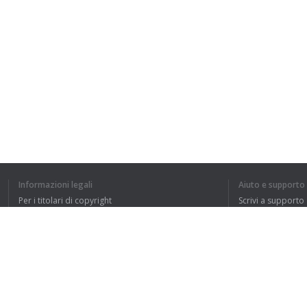
Informazioni legali
Aiuto e supporto
Per i titolari di copyright
Scrivi a supporto
La nostra politica sulla privacy
FAQ
Accordo con l'utente
Estensione del browser