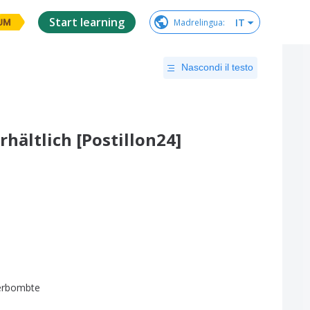
Start learning
IT
Madrelingua
:
UM
Nascondi il testo
rhältlich [Postillon24]
erbombte