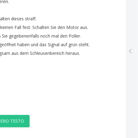
eren
.
alten
dieses
straff
.
keinen
Fall
fest
.
Schalten
Sie
den
Motor
aus
.
n
Sie
gegebenenfalls
noch
mal
den
Poller
.
geöffnet
haben
und
das
Signal
auf
grün
steht
.
ngsam
aus
dem
Schleusenbereich
heraus
.
TERO TESTO