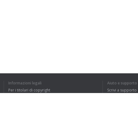
Informazioni legali
Aiuto e supporto
Per i titolari di copyright
Scrivi a supporto
La nostra politica sulla privacy
FAQ
Accordo con l'utente
Estensione del browser