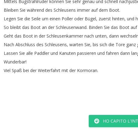
Mittels
Bugstrahlruder
können
Sie
sehr
genau
und
schnell
nachjusti
Bleiben
Sie
während
des
Schleusens
immer
auf
dem
Boot
.
Legen
Sie
die
Seile
um
einen
Poller
oder
Bügel
,
zuerst
hinten
,
und
h
So
bleibt
das
Boot
an
der
Schleusenwand
.
Binden
Sie
das
Boot
auf
Geht
das
Boot
in
der
Schleusenkammer
nach
unten
,
dann
wechsel
Nach
Abschluss
des
Schleusens
,
warten
Sie
,
bis
sich
die
Tore
ganz
Lassen
Sie
alle
Paddler
und
Kanuten
passieren
und
fahren
dann
la
Wunderbar
!
Viel
Spaß
bei
der
Weiterfahrt
mit
der
Kormoran
.
HO CAPITO L'IN