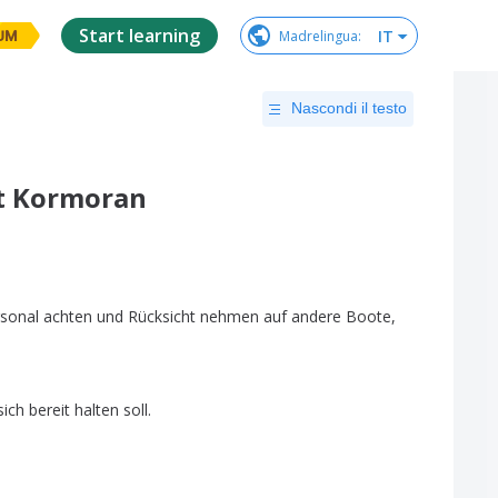
Start learning
IT
Madrelingua
:
UM
Nascondi il testo
t Kormoran
sonal
achten
und
Rücksicht
nehmen
auf
andere
Boote
,
sich
bereit
halten
soll
.