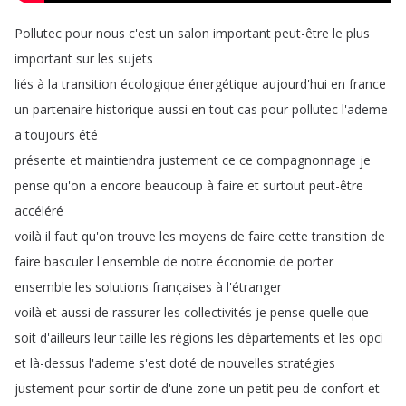
Pollutec
pour
nous
c'est
un
salon
important
peut-être
le
plus
important
sur
les
sujets
liés
à
la
transition
écologique
énergétique
aujourd'hui
en
france
un
partenaire
historique
aussi
en
tout
cas
pour
pollutec
l'ademe
a
toujours
été
présente
et
maintiendra
justement
ce
ce
compagnonnage
je
pense
qu'on
a
encore
beaucoup
à
faire
et
surtout
peut-être
accéléré
voilà
il
faut
qu'on
trouve
les
moyens
de
faire
cette
transition
de
faire
basculer
l'ensemble
de
notre
économie
de
porter
ensemble
les
solutions
françaises
à
l'étranger
voilà
et
aussi
de
rassurer
les
collectivités
je
pense
quelle
que
soit
d'ailleurs
leur
taille
les
régions
les
départements
et
les
opci
et
là-dessus
l'ademe
s'est
doté
de
nouvelles
stratégies
justement
pour
sortir
de
d'une
zone
un
petit
peu
de
confort
et