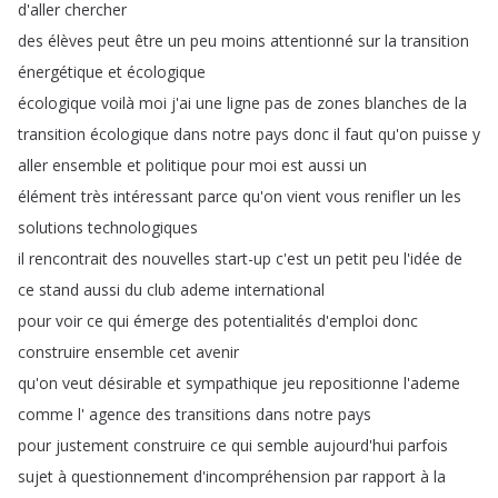
d'aller
chercher
des
élèves
peut
être
un
peu
moins
attentionné
sur
la
transition
énergétique
et
écologique
écologique
voilà
moi
j'ai
une
ligne
pas
de
zones
blanches
de
la
transition
écologique
dans
notre
pays
donc
il
faut
qu'on
puisse
y
aller
ensemble
et
politique
pour
moi
est
aussi
un
élément
très
intéressant
parce
qu'on
vient
vous
renifler
un
les
solutions
technologiques
il
rencontrait
des
nouvelles
start-up
c'est
un
petit
peu
l'idée
de
ce
stand
aussi
du
club
ademe
international
pour
voir
ce
qui
émerge
des
potentialités
d'emploi
donc
construire
ensemble
cet
avenir
qu'on
veut
désirable
et
sympathique
jeu
repositionne
l'ademe
comme
l'
agence
des
transitions
dans
notre
pays
pour
justement
construire
ce
qui
semble
aujourd'hui
parfois
sujet
à
questionnement
d'incompréhension
par
rapport
à
la