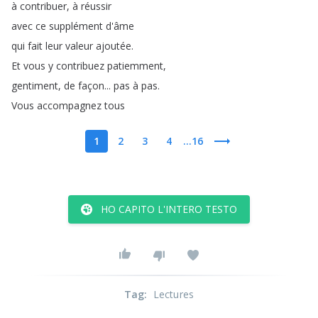
à
contribuer
,
à
réussir
avec
ce
supplément
d'âme
qui
fait
leur
valeur
ajoutée
.
Et
vous
y
contribuez
patiemment
,
gentiment
,
de
façon
...
pas
à
pas
.
Vous
accompagnez
tous
1
2
3
4
...16
HO CAPITO L'INTERO TESTO
Tag
:
Lectures