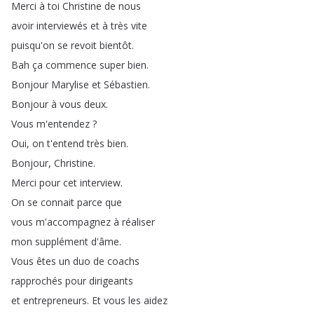
Merci
à
toi
Christine
de
nous
avoir
interviewés
et
à
très
vite
puisqu'on
se
revoit
bientôt
.
Bah
ça
commence
super
bien
.
Bonjour
Marylise
et
Sébastien
.
Bonjour
à
vous
deux
.
Vous
m'entendez
?
Oui
,
on
t'entend
très
bien
.
Bonjour
,
Christine
.
Merci
pour
cet
interview
.
On
se
connait
parce
que
vous
m'accompagnez
à
réaliser
mon
supplément
d'âme
.
Vous
êtes
un
duo
de
coachs
rapprochés
pour
dirigeants
et
entrepreneurs
.
Et
vous
les
aidez