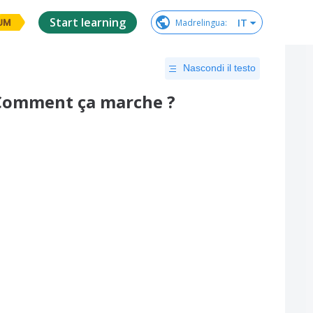
Start learning
IT
Madrelingua
:
UM
Nascondi il testo
 Comment ça marche ?