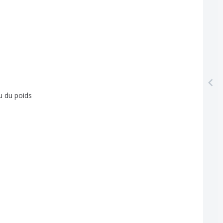
u
du
poids