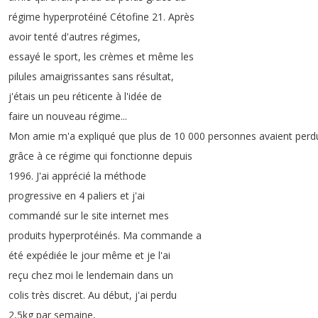
régime
hyperprotéiné
Cétofine
21.
Après
avoir
tenté
d'autres
régimes
,
essayé
le
sport
,
les
crèmes
et
même
les
pilules
amaigrissantes
sans
résultat
,
j'étais
un
peu
réticente
à
l'idée
de
faire
un
nouveau
régime
...
Mon
amie
m'a
expliqué
que
plus
de
10 000
personnes
avaient
perd
grâce
à
ce
régime
qui
fonctionne
depuis
1996.
J'ai
apprécié
la
méthode
progressive
en
4
paliers
et
j'ai
commandé
sur
le
site
internet
mes
produits
hyperprotéinés
.
Ma
commande
a
été
expédiée
le
jour
même
et
je
l'ai
reçu
chez
moi
le
lendemain
dans
un
colis
très
discret
.
Au
début
,
j'ai
perdu
2,5kg
par
semaine
,