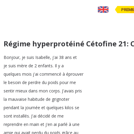
PREMI
Régime hyperprotéiné Cétofine 21:
Bonjour
,
je
suis
Isabelle
,
j'ai
38
ans
et
je
suis
mère
de
2
enfants
.
Il
y
a
quelques
mois
j'ai
commencé
à
éprouver
le
besoin
de
perdre
du
poids
pour
me
sentir
mieux
dans
mon
corps
.
J'avais
pris
la
mauvaise
habitude
de
grignoter
pendant
la
journée
et
quelques
kilos
se
sont
installés
.
J'ai
décidé
de
me
reprendre
en
main
et
j'en
ai
parlé
à
une
amie
qui
avait
perdu
du
poids
grâce
au