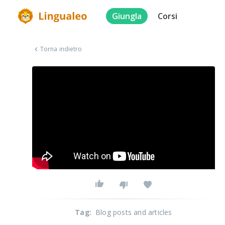
Giungla
Corsi
Torna indietro
Tag
:
Blog posts and articles