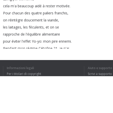
cela
m'a
beaucoup
aidé
à
rester
motivée
.
Pour
chacun
des
quatre
paliers
franchis
,
on
réintègre
doucement
la
viande
,
les
laitages
,
les
féculents
,
et
on
se
rapproche
de
l'équilibre
alimentaire
pour
éviter
l'effet
Yo-yo
:
mon
pire
ennemi
.
Pendant
mon
régime
Cétofine
21,
je
n'ai
ressenti
aucune
sensation
de
faim
grâce
au
sentiment
naturel
de
satiété
Informazioni legali
Aiuto e supporto
apporté
par
les
protéines
.
Per i titolari di copyright
Scrivi a supporto
Je
ne
me
suis
pas
non
plus
sentie
fatiguée
,
La nostra politica sulla privacy
FAQ
ni
lassée
des
produits
hyperprotéinés
Accordo con l'utente
grâce
à
plus
de
120
saveurs
!
Cela
a
permis
de
répondre
à
toutes
mes
envies
,
qu'elle
soient
salées
ou
sucrées
.
Estensione del browser