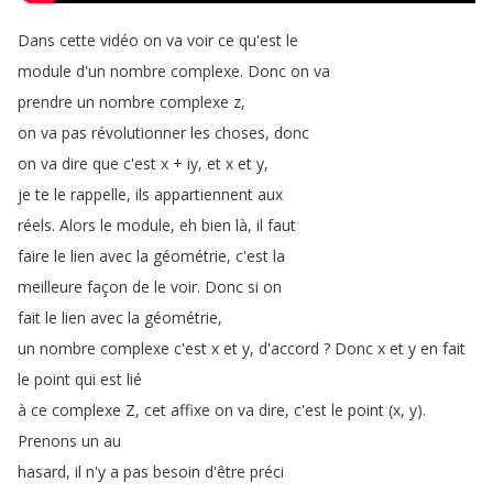
Dans
cette
vidéo
on
va
voir
ce
qu'est
le
module
d'un
nombre
complexe
.
Donc
on
va
prendre
un
nombre
complexe
z
,
on
va
pas
révolutionner
les
choses
,
donc
on
va
dire
que
c'est
x
+
iy
,
et
x
et
y
,
je
te
le
rappelle
,
ils
appartiennent
aux
réels
.
Alors
le
module
,
eh
bien
là
,
il
faut
faire
le
lien
avec
la
géométrie
,
c'est
la
meilleure
façon
de
le
voir
.
Donc
si
on
fait
le
lien
avec
la
géométrie
,
un
nombre
complexe
c'est
x
et
y
,
d'accord
?
Donc
x
et
y
en
fait
le
point
qui
est
lié
à
ce
complexe
Z
,
cet
affixe
on
va
dire
,
c'est
le
point
(
x
,
y
).
Prenons
un
au
hasard
,
il
n'y
a
pas
besoin
d'être
préci