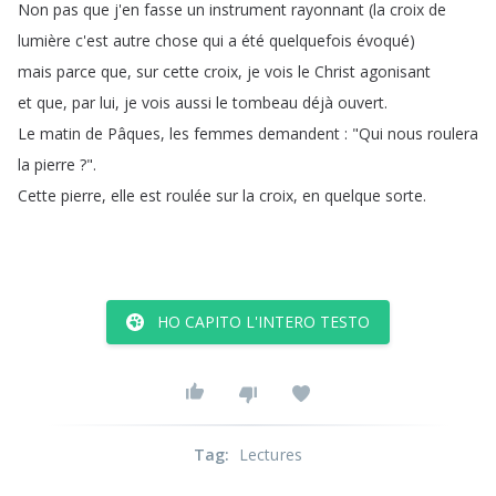
Non
pas
que
j'en
fasse
un
instrument
rayonnant
(
la
croix
de
lumière
c'est
autre
chose
qui
a
été
quelquefois
évoqué
)
mais
parce
que
,
sur
cette
croix
,
je
vois
le
Christ
agonisant
et
que
,
par
lui
,
je
vois
aussi
le
tombeau
déjà
ouvert
.
Le
matin
de
Pâques
,
les
femmes
demandent
: "
Qui
nous
roulera
la
pierre
?".
Cette
pierre
,
elle
est
roulée
sur
la
croix
,
en
quelque
sorte
.
HO CAPITO L'INTERO TESTO
Tag
:
Lectures