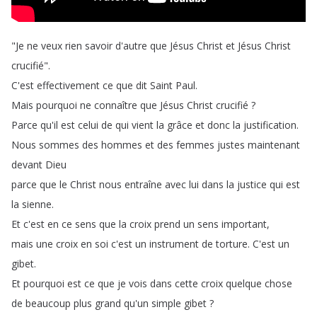
"
Je
ne
veux
rien
savoir
d'autre
que
Jésus
Christ
et
Jésus
Christ
crucifié
".
C'est
effectivement
ce
que
dit
Saint
Paul
.
Mais
pourquoi
ne
connaître
que
Jésus
Christ
crucifié
?
Parce
qu'il
est
celui
de
qui
vient
la
grâce
et
donc
la
justification
.
Nous
sommes
des
hommes
et
des
femmes
justes
maintenant
devant
Dieu
parce
que
le
Christ
nous
entraîne
avec
lui
dans
la
justice
qui
est
la
sienne
.
Et
c'est
en
ce
sens
que
la
croix
prend
un
sens
important
,
mais
une
croix
en
soi
c'est
un
instrument
de
torture
.
C'est
un
gibet
.
Et
pourquoi
est
ce
que
je
vois
dans
cette
croix
quelque
chose
de
beaucoup
plus
grand
qu'un
simple
gibet
?