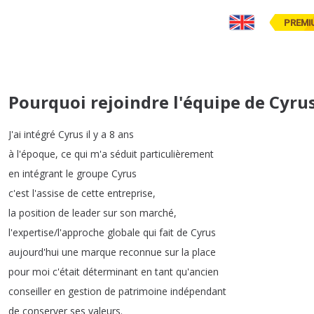
PREMI
Pourquoi rejoindre l'équipe de Cyrus
J'ai
intégré
Cyrus
il
y
a
8
ans
à
l'époque
,
ce
qui
m'a
séduit
particulièrement
en
intégrant
le
groupe
Cyrus
c'est
l'assise
de
cette
entreprise
,
la
position
de
leader
sur
son
marché
,
l'expertise
/
l'approche
globale
qui
fait
de
Cyrus
aujourd'hui
une
marque
reconnue
sur
la
place
pour
moi
c'était
déterminant
en
tant
qu'ancien
conseiller
en
gestion
de
patrimoine
indépendant
de
conserver
ses
valeurs
.