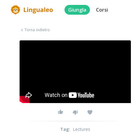
Giungla
Corsi
Torna indietro
Tag
:
Lectures