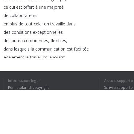
ce
qui
est
offert
à
une
majorité
de
collaborateurs
en
plus
de
tout
cela
,
on
travaille
dans
des
conditions
exceptionnelles
des
bureaux
modernes
,
flexibles
,
dans
lesquels
la
communication
est
facilitée
également
le
travail
collaboratif
Question
:
Bref
,
tu
es
heureux
?
Je
suis
au
top
!
Informazioni legali
Aiuto e supporto
Per i titolari di copyright
Scrivi a supporto
La nostra politica sulla privacy
FAQ
Accordo con l'utente
HO CAPITO L'IN
Estensione del browser