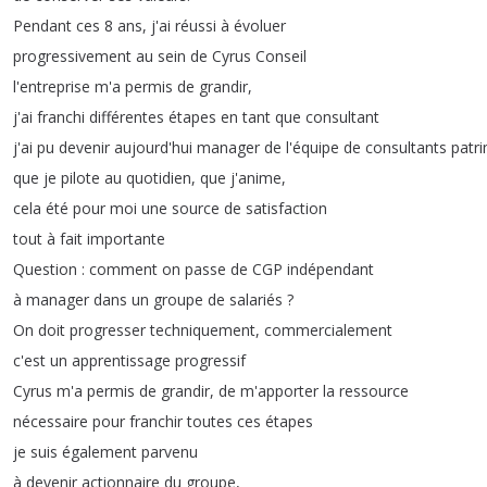
Pendant
ces
8
ans
,
j'ai
réussi
à
évoluer
progressivement
au
sein
de
Cyrus
Conseil
l'entreprise
m'a
permis
de
grandir
,
j'ai
franchi
différentes
étapes
en
tant
que
consultant
j'ai
pu
devenir
aujourd'hui
manager
de
l'équipe
de
consultants
patr
que
je
pilote
au
quotidien
,
que
j'anime
,
cela
été
pour
moi
une
source
de
satisfaction
tout
à
fait
importante
Question
:
comment
on
passe
de
CGP
indépendant
à
manager
dans
un
groupe
de
salariés
?
On
doit
progresser
techniquement
,
commercialement
c'est
un
apprentissage
progressif
Cyrus
m'a
permis
de
grandir
,
de
m'apporter
la
ressource
nécessaire
pour
franchir
toutes
ces
étapes
je
suis
également
parvenu
à
devenir
actionnaire
du
groupe
,