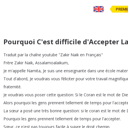
PREMI
Pourquoi C'est difficile d'Accepter L
Traduit
par
la
chaîne
youtube
"
Zakir
Naik
en
Français
"
Frère
Zakir
Naik
,
Assalamoalaikum
,
Je
m'appelle
Namita
,
Je
suis
une
enseignante
dans
une
école
mater
Tout
d'abord
,
Je
voudrais
vous
féliciter
pour
votre
travail
magnifiqu
fraternité
.
Je
voudrais
vous
poser
cette
question
:
Si
le
Coran
est
le
mot
de
Di
Alors
pourquoi
les
gens
prennent
tellement
de
temps
pour
l'accept
La
sœur
a
posé
une
très
bonne
question
:
si
le
coran
est
le
mot
de
Pourquoi
les
gens
prennent
tellement
de
temps
pour
l'accepter
.
Sœur
,
ce
n'est
pas
toujours
facile
à
suivre
le
droit
chemin
.