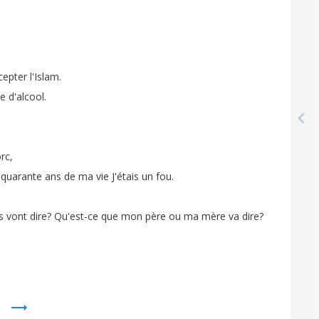
cepter
l'Islam
.
re
d'alcool
.
rc
,
quarante
ans
de
ma
vie
J'étais
un
fou
.
s
vont
dire
?
Qu'est-ce
que
mon
père
ou
ma
mère
va
dire
?