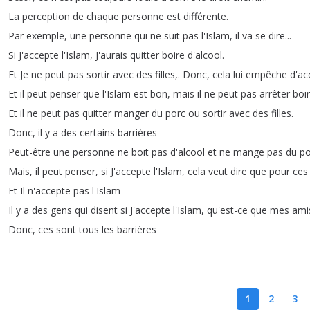
La
perception
de
chaque
personne
est
différente
.
Par
exemple
,
une
personne
qui
ne
suit
pas
l'Islam
,
il
va
se
dire
...
Si
J'accepte
l'Islam
,
J'aurais
quitter
boire
d'alcool
.
Et
Je
ne
peut
pas
sortir
avec
des
filles
,.
Donc
,
cela
lui
empêche
d'ac
Et
il
peut
penser
que
l'Islam
est
bon
,
mais
il
ne
peut
pas
arrêter
boi
Et
il
ne
peut
pas
quitter
manger
du
porc
ou
sortir
avec
des
filles
.
Donc
,
il
y
a
des
certains
barrières
Peut-être
une
personne
ne
boit
pas
d'alcool
et
ne
mange
pas
du
po
Mais
,
il
peut
penser
,
si
J'accepte
l'Islam
,
cela
veut
dire
que
pour
ces
Et
Il
n'accepte
pas
l'Islam
Il
y
a
des
gens
qui
disent
si
J'accepte
l'Islam
,
qu'est-ce
que
mes
ami
Donc
,
ces
sont
tous
les
barrières
1
2
3