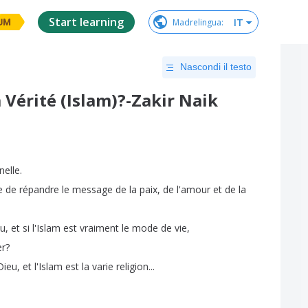
Start learning
IT
Madrelingua
:
UM
Nascondi il testo
a Vérité (Islam)?-Zakir Naik
nelle
.
e
de
répandre
le
message
de
la
paix
,
de
l'amour
et
de
la
eu
,
et
si
l'Islam
est
vraiment
le
mode
de
vie
,
er
?
Dieu
,
et
l'Islam
est
la
varie
religion
...