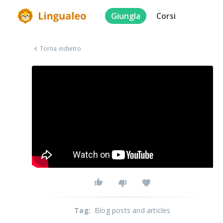
Giungla
Corsi
Torna indietro
Tag
:
Blog posts and articles