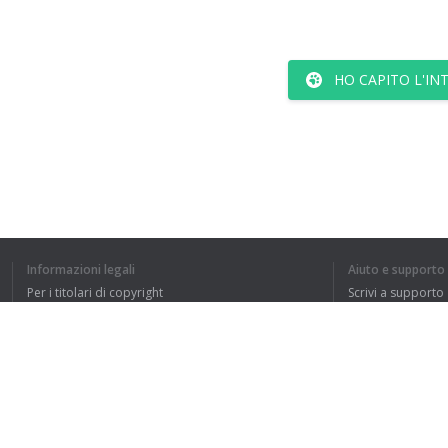
HO CAPITO L'IN
Informazioni legali
Aiuto e supporto
Per i titolari di copyright
Scrivi a supporto
La nostra politica sulla privacy
FAQ
Accordo con l'utente
Estensione del browser