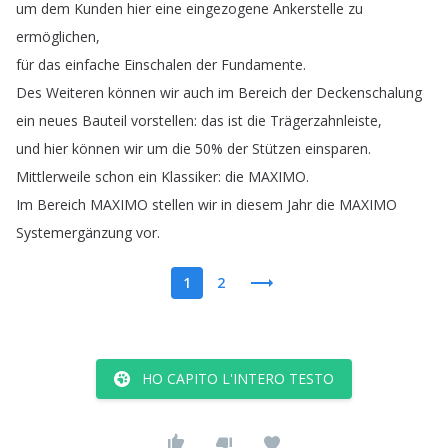
um
dem
Kunden
hier
eine
eingezogene
Ankerstelle
zu
ermöglichen
,
für
das
einfache
Einschalen
der
Fundamente
.
Des
Weiteren
können
wir
auch
im
Bereich
der
Deckenschalung
ein
neues
Bauteil
vorstellen
:
das
ist
die
Trägerzahnleiste
,
und
hier
können
wir
um
die
50%
der
Stützen
einsparen
.
Mittlerweile
schon
ein
Klassiker
:
die
MAXIMO
.
Im
Bereich
MAXIMO
stellen
wir
in
diesem
Jahr
die
MAXIMO
Systemergänzung
vor
.
1
2
HO CAPITO L'INTERO TESTO