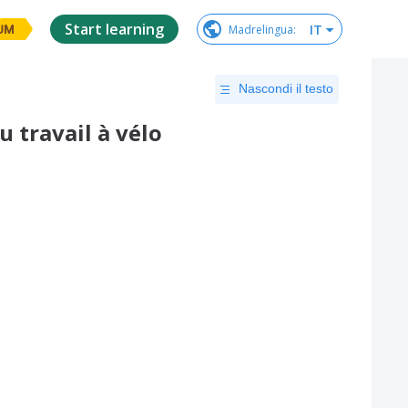
Start learning
IT
Madrelingua
:
UM
Nascondi il testo
 travail à vélo