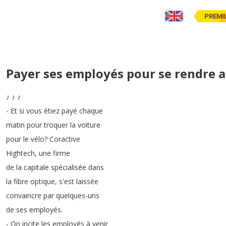
PREMI
Payer ses employés pour se rendre au
♪
♪
♪
-
Et
si
vous
étiez
payé
chaque
matin
pour
troquer
la
voiture
pour
le
vélo
?
Coractive
Hightech
,
une
firme
de
la
capitale
spécialisée
dans
la
fibre
optique
,
s'est
laissée
convaincre
par
quelques-uns
de
ses
employés
.
-
On
incite
les
employés
à
venir