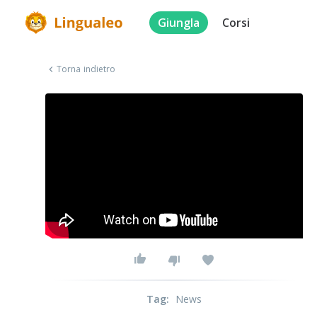
Giungla
Corsi
Torna indietro
Tag
:
News