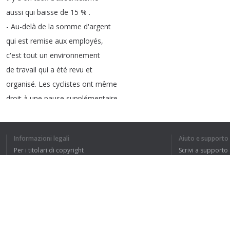
aussi
qui
baisse
de
15 % .
-
Au-delà
de
la
somme
d'argent
qui
est
remise
aux
employés
,
c'est
tout
un
environnement
de
travail
qui
a
été
revu
et
organisé
.
Les
cyclistes
ont
même
droit
à
une
pause
supplémentaire
de
quinze
minutes
pour
se
rincer
après
avoir
pédalé
.
Informazioni legali
Aiuto e supporto
-
Il
y
a
des
douches
,
il
y
a
Per i titolari di copyright
Scrivi a supporto
des
vestiaires
,
il
y
a
des
La nostra politica sulla privacy
FAQ
casiers
pour
ses
affaires
Accordo con l'utente
personnelles
.
On
a
assez
de
racks
à
vélo
pour
une
vingtaine
de
vélos
facilement
.
Estensione del browser
-
C'est
le
président
et
chef