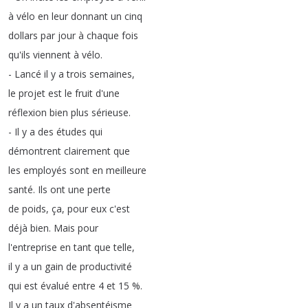
à
vélo
en
leur
donnant
un
cinq
dollars
par
jour
à
chaque
fois
qu'ils
viennent
à
vélo
.
-
Lancé
il
y
a
trois
semaines
,
le
projet
est
le
fruit
d'une
réflexion
bien
plus
sérieuse
.
-
Il
y
a
des
études
qui
démontrent
clairement
que
les
employés
sont
en
meilleure
santé
.
Ils
ont
une
perte
de
poids
,
ça
,
pour
eux
c'est
déjà
bien
.
Mais
pour
l'entreprise
en
tant
que
telle
,
il
y
a
un
gain
de
productivité
qui
est
évalué
entre
4
et
15 %.
Il
y
a
un
taux
d'absentéisme