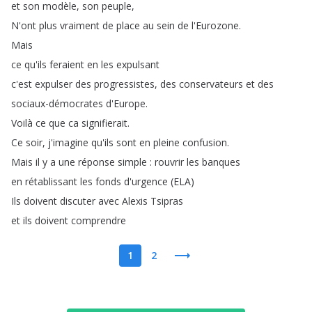
et
son
modèle
,
son
peuple
,
N'ont
plus
vraiment
de
place
au
sein
de
l'Eurozone
.
Mais
ce
qu'ils
feraient
en
les
expulsant
c'est
expulser
des
progressistes
,
des
conservateurs
et
des
sociaux-démocrates
d'Europe
.
Voilà
ce
que
ca
signifierait
.
Ce
soir
,
j'imagine
qu'ils
sont
en
pleine
confusion
.
Mais
il
y
a
une
réponse
simple
:
rouvrir
les
banques
en
rétablissant
les
fonds
d'urgence
(
ELA
)
Ils
doivent
discuter
avec
Alexis
Tsipras
et
ils
doivent
comprendre
1
2