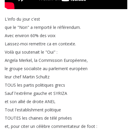
L'info
du
jour
c'est
que
le
"
Non
"
a
remporté
le
référendum
.
Avec
environ
60%
des
voix
Laissez-moi
remettre
ca
en
contexte
.
Voilà
qui
soutenait
le
"
Oui
" :
Angela
Merkel
,
la
Commission
Européenne
,
le
groupe
socialiste
au
parlement
européen
leur
chef
Martin
Schultz
TOUS
les
partis
politiques
grecs
Sauf
l'extrême
gauche
et
SYRIZA
et
son
allié
de
droite
ANEL
Tout
l'establishment
politique
TOUTES
les
chaines
de
télé
privées
et
,
pour
citer
un
célèbre
commentateur
de
foot
: