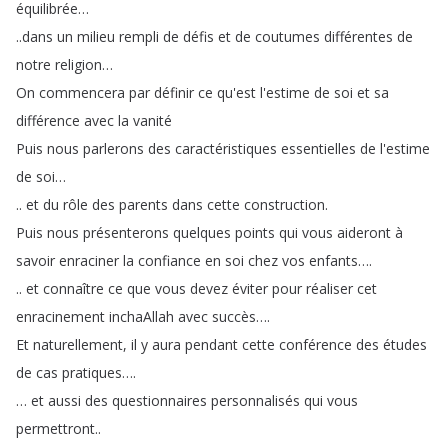
équilibrée
…
..
dans
un
milieu
rempli
de
défis
et
de
coutumes
différentes
de
notre
religion
…
On
commencera
par
définir
ce
qu'est
l'estime
de
soi
et
sa
différence
avec
la
vanité
Puis
nous
parlerons
des
caractéristiques
essentielles
de
l'estime
de
soi
…
..
et
du
rôle
des
parents
dans
cette
construction
.
Puis
nous
présenterons
quelques
points
qui
vous
aideront
à
savoir
enraciner
la
confiance
en
soi
chez
vos
enfants
….
..
et
connaître
ce
que
vous
devez
éviter
pour
réaliser
cet
enracinement
inchaAllah
avec
succès
….
Et
naturellement
,
il
y
aura
pendant
cette
conférence
des
études
de
cas
pratiques
….
…
et
aussi
des
questionnaires
personnalisés
qui
vous
permettront
..