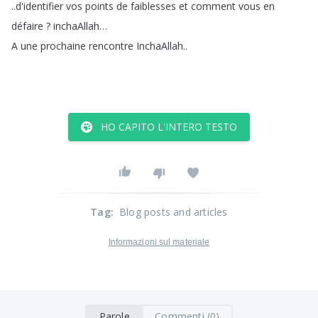
..
d'identifier
vos
points
de
faiblesses
et
comment
vous
en
défaire
?
inchaAllah
…
A
une
prochaine
rencontre
InchaAllah
..
HO CAPITO L'INTERO TESTO
Tag
:
Blog posts and articles
Informazioni sul materiale
Parole
Commenti (0)