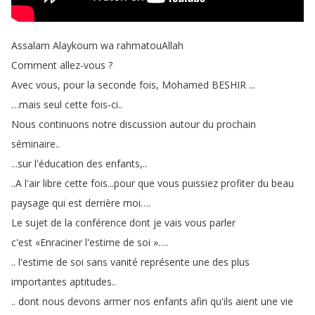
Assalam
Alaykoum
wa
rahmatouAllah
Comment
allez-vous
?
Avec
vous
,
pour
la
seconde
fois
,
Mohamed
BESHIR
...
…
mais
seul
cette
fois-ci
..
Nous
continuons
notre
discussion
autour
du
prochain
séminaire
..
...
sur
l'éducation
des
enfants
,..
..
A
l'air
libre
cette
fois
...
pour
que
vous
puissiez
profiter
du
beau
paysage
qui
est
derrière
moi
….
Le
sujet
de
la
conférence
dont
je
vais
vous
parler
c'est
«Enraciner
l'estime
de
soi
»
….
..
l'estime
de
soi
sans
vanité
représente
une
des
plus
importantes
aptitudes
..
..
dont
nous
devons
armer
nos
enfants
afin
qu'ils
aient
une
vie