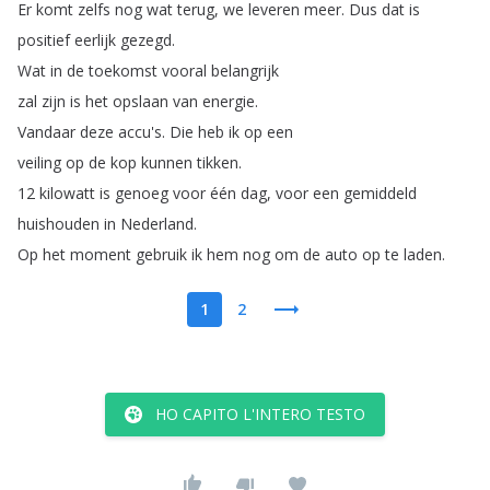
Er
komt
zelfs
nog
wat
terug
,
we
leveren
meer
.
Dus
dat
is
positief
eerlijk
gezegd
.
Wat
in
de
toekomst
vooral
belangrijk
zal
zijn
is
het
opslaan
van
energie
.
Vandaar
deze
accu's
.
Die
heb
ik
op
een
veiling
op
de
kop
kunnen
tikken
.
12
kilowatt
is
genoeg
voor
één
dag
,
voor
een
gemiddeld
huishouden
in
Nederland
.
Op
het
moment
gebruik
ik
hem
nog
om
de
auto
op
te
laden
.
1
2
HO CAPITO L'INTERO TESTO