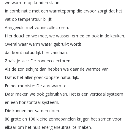
we
warmte
op
konden
slaan
.
In
combinatie
met
een
warmtepomp
die
ervoor
zorgt
dat
het
vat
op
temperatuur
blijft
.
Aangevuld
met
zonnecollectoren
.
Hier
douchen
we
mee
,
we
wassen
ermee
en
ook
in
de
keuken
.
Overal
waar
warm
water
gebruikt
wordt
dat
komt
natuurlijk
hier
vandaan
.
Zoals
je
ziet
:
De
zonnecollectoren
.
Als
de
zon
schijnt
dan
hebben
we
daar
de
warmte
van
.
Dat
is
het
aller
goedkoopste
natuurlijk
.
En
het
mooiste
:
De
aardwarmte
Daar
maken
we
ook
gebruik
van
.
Het
is
een
verticaal
systeem
en
een
horizontaal
systeem
.
Die
kunnen
het
samen
doen
.
80
grote
en
100
kleine
zonnepanelen
krijgen
het
samen
voor
elkaar
om
het
huis
energieneutraal
te
maken
.