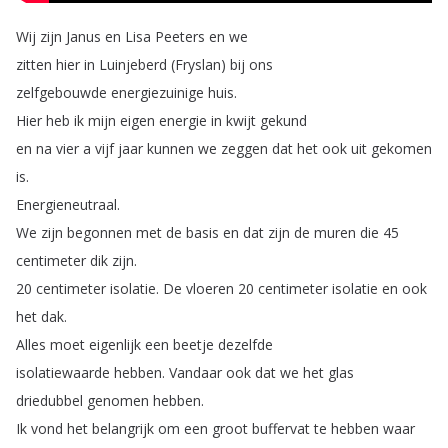
Wij
zijn
Janus
en
Lisa
Peeters
en
we
zitten
hier
in
Luinjeberd
(
Fryslan
)
bij
ons
zelfgebouwde
energiezuinige
huis
.
Hier
heb
ik
mijn
eigen
energie
in
kwijt
gekund
en
na
vier
a
vijf
jaar
kunnen
we
zeggen
dat
het
ook
uit
gekomen
is
.
Energieneutraal
.
We
zijn
begonnen
met
de
basis
en
dat
zijn
de
muren
die
45
centimeter
dik
zijn
.
20
centimeter
isolatie
.
De
vloeren
20
centimeter
isolatie
en
ook
het
dak
.
Alles
moet
eigenlijk
een
beetje
dezelfde
isolatiewaarde
hebben
.
Vandaar
ook
dat
we
het
glas
driedubbel
genomen
hebben
.
Ik
vond
het
belangrijk
om
een
groot
buffervat
te
hebben
waar