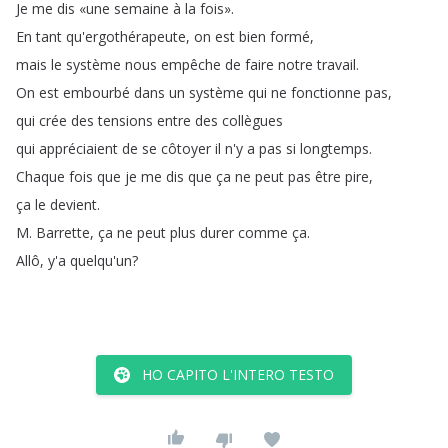
Je
me
dis
«une
semaine
à
la
fois»
.
En
tant
qu'ergothérapeute
,
on
est
bien
formé
,
mais
le
système
nous
empêche
de
faire
notre
travail
.
On
est
embourbé
dans
un
système
qui
ne
fonctionne
pas
,
qui
crée
des
tensions
entre
des
collègues
qui
appréciaient
de
se
côtoyer
il
n'y
a
pas
si
longtemps
.
Chaque
fois
que
je
me
dis
que
ça
ne
peut
pas
être
pire
,
ça
le
devient
.
M
.
Barrette
,
ça
ne
peut
plus
durer
comme
ça
.
Allô
,
y'a
quelqu'un
?
HO CAPITO L'INTERO TESTO