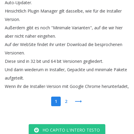
Auto-Updater
.
Hinsichtlich
Plugin
Manager
gilt
dasselbe
,
wie
für
die
Installer
Version
.
Außerdem
gibt
es
noch
"
Minimale
Varianten
",
auf
die
wir
hier
aber
nicht
näher
eingehen
.
Auf
der
WebSite
findet
ihr
unter
Download
die
besprochenen
Versionen
.
Diese
sind
in
32
bit
und
64
bit
Versionen
gegliedert
.
Und
darin
wiederum
in
Installer
,
Gepackte
und
minimale
Pakete
aufgeteilt
.
Wenn
ihr
die
Installer-Version
mit
Google
Chrome
herunterladet
,
1
2
HO CAPITO L'INTERO TESTO