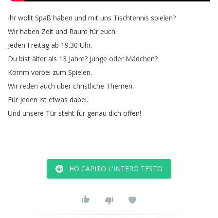
Ihr
wollt
Spaß
haben
und
mit
uns
Tischtennis
spielen
?
Wir
haben
Zeit
und
Raum
für
euch
!
Jeden
Freitag
ab
19.30
Uhr
.
Du
bist
älter
als
13
Jahre
?
Junge
oder
Mädchen
?
Komm
vorbei
zum
Spielen
.
Wir
reden
auch
über
christliche
Themen
.
Für
jeden
ist
etwas
dabei
.
Und
unsere
Tür
steht
für
genau
dich
offen
!
HO CAPITO L'INTERO TESTO