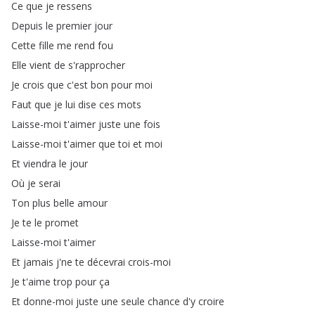
Ce
que
je
ressens
Depuis
le
premier
jour
Cette
fille
me
rend
fou
Elle
vient
de
s'rapprocher
Je
crois
que
c'est
bon
pour
moi
Faut
que
je
lui
dise
ces
mots
Laisse-moi
t'aimer
juste
une
fois
Laisse-moi
t'aimer
que
toi
et
moi
Et
viendra
le
jour
Où
je
serai
Ton
plus
belle
amour
Je
te
le
promet
Laisse-moi
t'aimer
Et
jamais
j'ne
te
décevrai
crois-moi
Je
t'aime
trop
pour
ça
Et
donne-moi
juste
une
seule
chance
d'y
croire