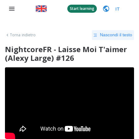
IT
Start learning
Torna indietro
Nascondi il testo
NightcoreFR - Laisse Moi T'aimer
(Alexy Large) #126