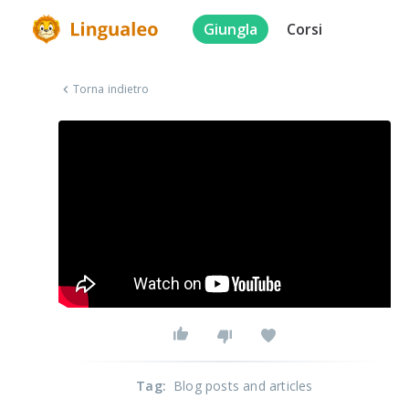
Giungla
Corsi
Torna indietro
Tag
:
Blog posts and articles