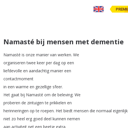
PREMI
Namasté bij mensen met dementie
Namasté
is
onze
manier
van
werken
.
We
organiseren
twee
keer
per
dag
op
een
liefdevolle
en
aandachtig
manier
een
contactmoment
in
een
warme
en
gezellige
sfeer
.
Het
gaat
bij
Namasté
om
de
beleving
.
We
proberen
de
zintuigen
te
prikkelen
en
herinneringen
op
te
roepen
.
Het
biedt
mensen
die
normaal
eigenlijk
niet
zo
heel
erg
goed
deel
kunnen
nemen
aan
activiteit
net
een
beetje
extra
.