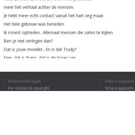
meer
het
verhaal
achter
de
mensen
.
Je
hebt
meer
echt
contact
vanuit
het
hart
zeg
maar
.
Het
hele
gebouw
was
beneden
.
Ik
moest
optreden
..
Allemaal
mensen
die
zaten
te
kijken
.
Ben
je
niet
verlegen
dan
?
Dat
is
jouw
moeder
..
En
is
dat
Trudy
?
Nee
,
dat
is
Frans
,
dat
is
de
broer
van
...
Het
is
de
bedoeling
dat
de
familieleden
vanuit
het
Namasté
betrokken
raken
bij
het
Namasté
.
Informazioni legali
Aiuto e supporto
Wij
hebben
zelf
daar
nog
een
leerpunt
in
.
Per i titolari di copyright
Scrivi a supporto
Om
daar
toch
de
familie
toch
meer
bij
te
betrekken
.
La nostra politica sulla privacy
FAQ
Ja
,
daar
is
wel
verandering
in
.
Ik
vind
wel
dat
Accordo con l'utente
het
allemaal
wat
gezelliger
en
gemoedelijker
is
.
Estensione del browser