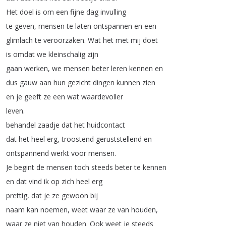
Het
doel
is
om
een
fijne
dag
invulling
te
geven
,
mensen
te
laten
ontspannen
en
een
glimlach
te
veroorzaken
.
Wat
het
met
mij
doet
is
omdat
we
kleinschalig
zijn
gaan
werken
,
we
mensen
beter
leren
kennen
en
dus
gauw
aan
hun
gezicht
dingen
kunnen
zien
en
je
geeft
ze
een
wat
waardevoller
leven
.
behandel
zaadje
dat
het
huidcontact
dat
het
heel
erg
,
troostend
geruststellend
en
ontspannend
werkt
voor
mensen
.
Je
begint
de
mensen
toch
steeds
beter
te
kennen
en
dat
vind
ik
op
zich
heel
erg
prettig
,
dat
je
ze
gewoon
bij
naam
kan
noemen
,
weet
waar
ze
van
houden
,
waar
ze
niet
van
houden
.
Ook
weet
je
steeds