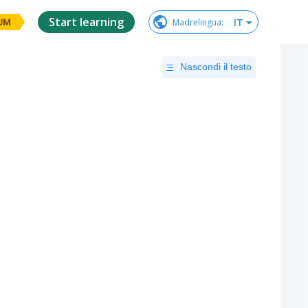
Start learning
IT
Madrelingua
:
UM
Nascondi il testo