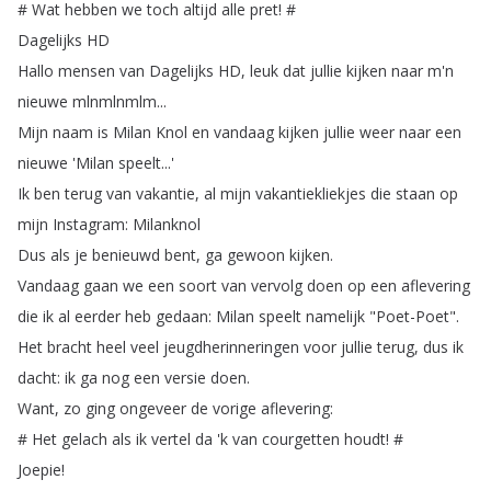
#
Wat
hebben
we
toch
altijd
alle
pret
! #
Dagelijks
HD
Hallo
mensen
van
Dagelijks
HD
,
leuk
dat
jullie
kijken
naar
m'n
nieuwe
mlnmlnmlm
...
Mijn
naam
is
Milan
Knol
en
vandaag
kijken
jullie
weer
naar
een
nieuwe
'Milan
speelt
...'
Ik
ben
terug
van
vakantie
,
al
mijn
vakantiekliekjes
die
staan
op
mijn
Instagram
:
Milanknol
Dus
als
je
benieuwd
bent
,
ga
gewoon
kijken
.
Vandaag
gaan
we
een
soort
van
vervolg
doen
op
een
aflevering
die
ik
al
eerder
heb
gedaan
:
Milan
speelt
namelijk
"
Poet-Poet
".
Het
bracht
heel
veel
jeugdherinneringen
voor
jullie
terug
,
dus
ik
dacht
:
ik
ga
nog
een
versie
doen
.
Want
,
zo
ging
ongeveer
de
vorige
aflevering
:
#
Het
gelach
als
ik
vertel
da
'k
van
courgetten
houdt
! #
Joepie
!