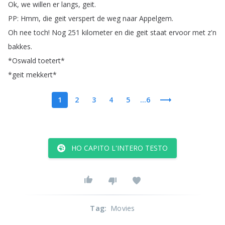
Ok
,
we
willen
er
langs
,
geit
.
PP
:
Hmm
,
die
geit
verspert
de
weg
naar
Appelgem
.
Oh
nee
toch
!
Nog
251
kilometer
en
die
geit
staat
ervoor
met
z'n
bakkes
.
*
Oswald
toetert
*
*
geit
mekkert
*
1
2
3
4
5
...6
HO CAPITO L'INTERO TESTO
Tag
:
Movies