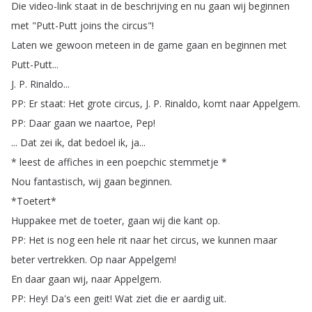
Die
video-link
staat
in
de
beschrijving
en
nu
gaan
wij
beginnen
met
"
Putt-Putt
joins
the
circus
"!
Laten
we
gewoon
meteen
in
de
game
gaan
en
beginnen
met
Putt-Putt
...
J
.
P
.
Rinaldo
...
PP
:
Er
staat
:
Het
grote
circus
,
J
.
P
.
Rinaldo
,
komt
naar
Appelgem
.
PP
:
Daar
gaan
we
naartoe
,
Pep
!
...
Dat
zei
ik
,
dat
bedoel
ik
,
ja
...
*
leest
de
affiches
in
een
poepchic
stemmetje
*
Nou
fantastisch
,
wij
gaan
beginnen
.
*
Toetert
*
Huppakee
met
de
toeter
,
gaan
wij
die
kant
op
.
PP
:
Het
is
nog
een
hele
rit
naar
het
circus
,
we
kunnen
maar
beter
vertrekken
.
Op
naar
Appelgem
!
En
daar
gaan
wij
,
naar
Appelgem
.
PP
:
Hey
!
Da's
een
geit
!
Wat
ziet
die
er
aardig
uit
.