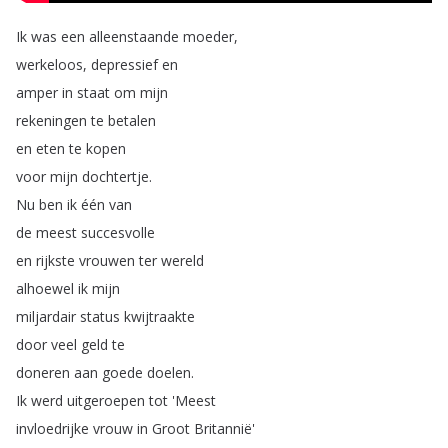
Ik
was
een
alleenstaande
moeder
,
werkeloos
,
depressief
en
amper
in
staat
om
mijn
rekeningen
te
betalen
en
eten
te
kopen
voor
mijn
dochtertje
.
Nu
ben
ik
één
van
de
meest
succesvolle
en
rijkste
vrouwen
ter
wereld
alhoewel
ik
mijn
miljardair
status
kwijtraakte
door
veel
geld
te
doneren
aan
goede
doelen
.
Ik
werd
uitgeroepen
tot
'Meest
invloedrijke
vrouw
in
Groot
Britannië'