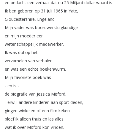
en
bedacht
een
verhaal
dat
nu
25
Miljard
dollar
waard
is
Ik
ben
geboren
op
31
Juli
1965
in
Yate
,
Gloucestershire
,
Engeland
Mijn
vader
was
boordwerktuigkundige
en
mijn
moeder
een
wetenschappelijk
medewerker
.
Ik
was
dol
op
het
verzamelen
van
verhalen
en
was
een
echte
boekenwurm
.
Mijn
favoriete
boek
was
-
en
is
-
de
biografie
van
Jessica
Mitford
.
Terwijl
andere
kinderen
aan
sport
deden
,
gingen
winkelen
of
een
film
keken
bleef
ik
alleen
thuis
en
las
alles
wat
ik
over
Mitford
kon
vinden
.