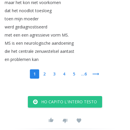
maar
het
kon
niet
voorkomen
dat
het
noodlot
toesloeg
toen
mijn
moeder
werd
gediagnostiseerd
met
een
een
agressieve
vorm
MS
.
MS
is
een
neurologische
aandoening
die
het
centrale
zenuwstelsel
aantast
en
problemen
kan
1
2
3
4
5
...6
HO CAPITO L'INTERO TESTO