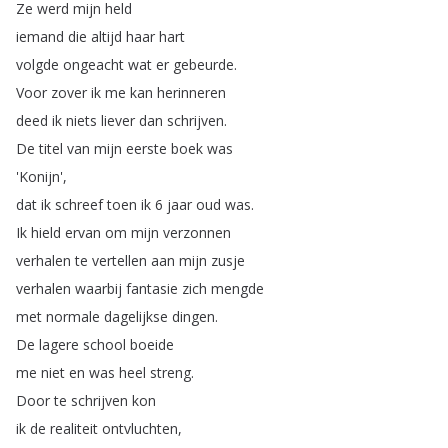
Ze
werd
mijn
held
iemand
die
altijd
haar
hart
volgde
ongeacht
wat
er
gebeurde
.
Voor
zover
ik
me
kan
herinneren
deed
ik
niets
liever
dan
schrijven
.
De
titel
van
mijn
eerste
boek
was
'Konijn',
dat
ik
schreef
toen
ik
6
jaar
oud
was
.
Ik
hield
ervan
om
mijn
verzonnen
verhalen
te
vertellen
aan
mijn
zusje
verhalen
waarbij
fantasie
zich
mengde
met
normale
dagelijkse
dingen
.
De
lagere
school
boeide
me
niet
en
was
heel
streng
.
Door
te
schrijven
kon
ik
de
realiteit
ontvluchten
,