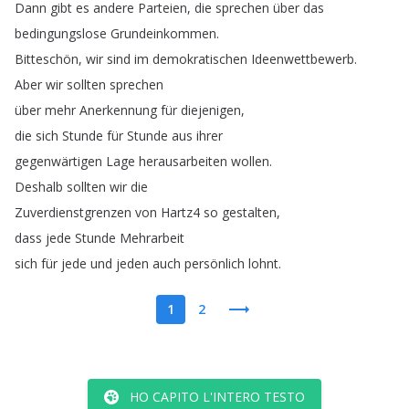
Dann
gibt
es
andere
Parteien
,
die
sprechen
über
das
bedingungslose
Grundeinkommen
.
Bitteschön
,
wir
sind
im
demokratischen
Ideenwettbewerb
.
Aber
wir
sollten
sprechen
über
mehr
Anerkennung
für
diejenigen
,
die
sich
Stunde
für
Stunde
aus
ihrer
gegenwärtigen
Lage
herausarbeiten
wollen
.
Deshalb
sollten
wir
die
Zuverdienstgrenzen
von
Hartz4
so
gestalten
,
dass
jede
Stunde
Mehrarbeit
sich
für
jede
und
jeden
auch
persönlich
lohnt
.
1
2
HO CAPITO L'INTERO TESTO