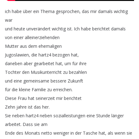
ich
habe
über
ein
Thema
gesprochen
,
das
mir
damals
wichtig
war
und
heute
unverändert
wichtig
ist
.
Ich
habe
berichtet
damals
von
einer
alleinerziehenden
Mutter
aus
dem
ehemaligen
Jugoslawien
,
die
hartz4
bezogen
hat
,
daneben
aber
gearbeitet
hat
,
um
für
ihre
Tochter
den
Musikunterricht
zu
bezahlen
und
eine
gemeinsame
bessere
Zukunft
für
die
kleine
Familie
zu
erreichen
.
Diese
Frau
hat
seinerzeit
mir
berichtet
Zehn
jahre
ist
das
her
.
Sie
neben
hartz4
neben
sozialleistungen
eine
Stunde
länger
arbeitet
.
Dass
sie
am
Ende
des
Monats
netto
weniger
in
der
Tasche
hat
,
als
wenn
sie