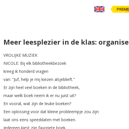
PREMI
Meer leesplezier in de klas: organi
VROLIJKE
MUZIEK
NICOLE
:
Bij
elk
bibliotheekbezoek
kreeg
ik
honderd
vragen
van
: "
Juf
,
help
je
mij
kiezen
alsjeblieft
."
Er
zijn
heel
veel
boeken
in
de
bibliotheek
,
maar
welk
boek
neem
ik
er
nu
juist
uit
?
En
vooral
,
wat
zijn
de
leuke
boeken
?
Een
oplossing
voor
dat
kleine
probleempje
zou
zijn
:
laat
ons
eens
speeddaten
met
boeken
.
Iedereen
kiest
zijn
favoriete
boek
.