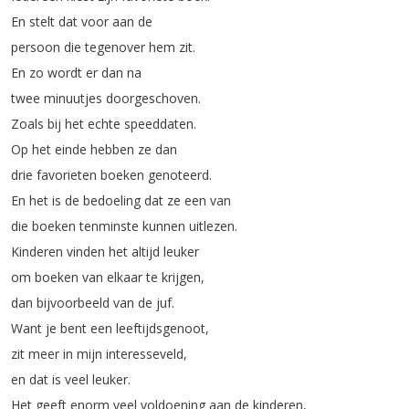
En
stelt
dat
voor
aan
de
persoon
die
tegenover
hem
zit
.
En
zo
wordt
er
dan
na
twee
minuutjes
doorgeschoven
.
Zoals
bij
het
echte
speeddaten
.
Op
het
einde
hebben
ze
dan
drie
favorieten
boeken
genoteerd
.
En
het
is
de
bedoeling
dat
ze
een
van
die
boeken
tenminste
kunnen
uitlezen
.
Kinderen
vinden
het
altijd
leuker
om
boeken
van
elkaar
te
krijgen
,
dan
bijvoorbeeld
van
de
juf
.
Want
je
bent
een
leeftijdsgenoot
,
zit
meer
in
mijn
interesseveld
,
en
dat
is
veel
leuker
.
Het
geeft
enorm
veel
voldoening
aan
de
kinderen
,