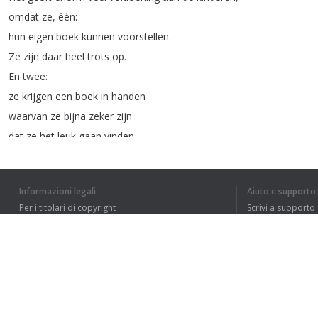
omdat
ze
,
één
:
hun
eigen
boek
kunnen
voorstellen
.
Ze
zijn
daar
heel
trots
op
.
En
twee
:
ze
krijgen
een
boek
in
handen
waarvan
ze
bijna
zeker
zijn
dat
ze
het
leuk
gaan
vinden
.
Informazioni legali
Aiuto e supporto
Per i titolari di copyright
Scrivi a supporto
La nostra politica sulla privacy
FAQ
Accordo con l'utente
HO CAPITO L'IN
Estensione del browser