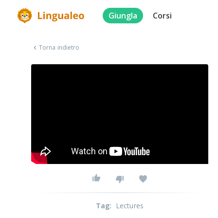
Giungla
Corsi
Torna indietro
Tag
:
Lectures