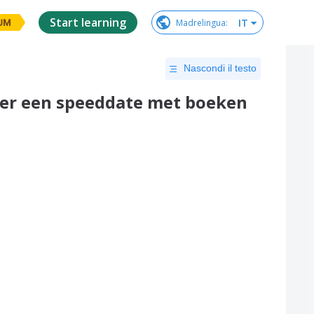
Start learning
IT
Madrelingua
:
UM
Nascondi il testo
seer een speeddate met boeken