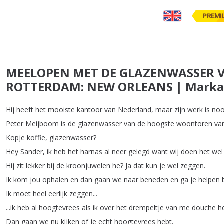
PREMI
MEELOPEN MET DE GLAZENWASSER 
ROTTERDAM: NEW ORLEANS | Marka
Hij
heeft
het
mooiste
kantoor
van
Nederland
,
maar
zijn
werk
is
noo
Peter
Meijboom
is
de
glazenwasser
van
de
hoogste
woontoren
va
Kopje
koffie
,
glazenwasser
?
Hey
Sander
,
ik
heb
het
harnas
al
neer
gelegd
want
wij
doen
het
wel
Hij
zit
lekker
bij
de
kroonjuwelen
he
?
Ja
dat
kun
je
wel
zeggen
.
Ik
kom
jou
ophalen
en
dan
gaan
we
naar
beneden
en
ga
je
helpen
Ik
moet
heel
eerlijk
zeggen
...
...
ik
heb
al
hoogtevrees
als
ik
over
het
drempeltje
van
me
douche
h
Dan
gaan
we
nu
kijken
of
je
echt
hoogtevrees
hebt
.