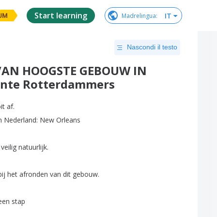
Start learning
IT
Madrelingua
:
UM
Nascondi il testo
VAN HOOGSTE GEBOUW IN
nte Rotterdammers
it
af
.
n
Nederland
:
New
Orleans
veilig
natuurlijk
.
bij
het
afronden
van
dit
gebouw
.
een
stap