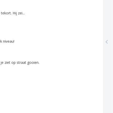
tekort
.
Hij
zei
...
lk
niveau
!
je
ziet
op
straat
gooien
.