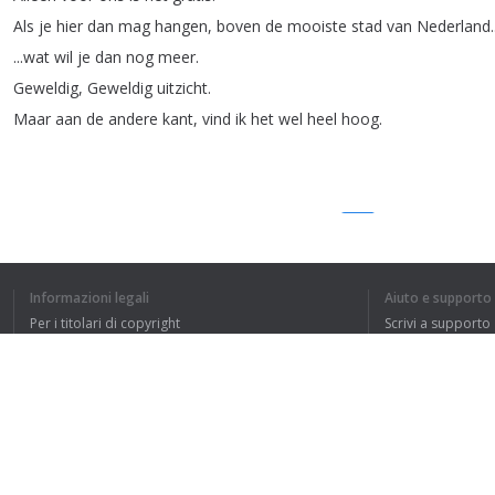
Als
je
hier
dan
mag
hangen
,
boven
de
mooiste
stad
van
Nederland
.
...
wat
wil
je
dan
nog
meer
.
Geweldig
,
Geweldig
uitzicht
.
Maar
aan
de
andere
kant
,
vind
ik
het
wel
heel
hoog
.
1
2
3
4
Informazioni legali
Aiuto e supporto
Per i titolari di copyright
Scrivi a supporto
HO CAPITO L'IN
La nostra politica sulla privacy
FAQ
Accordo con l'utente
Estensione del browser