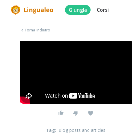
Giungla
Corsi
Torna indietro
Tag
:
Blog posts and articles