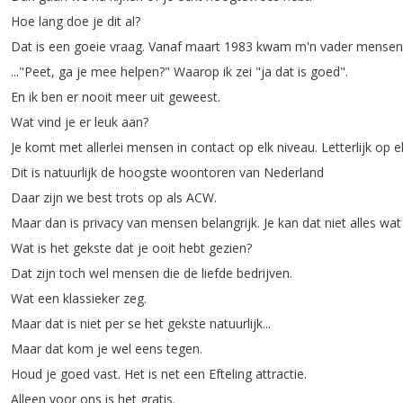
Hoe
lang
doe
je
dit
al
?
Dat
is
een
goeie
vraag
.
Vanaf
maart
1983
kwam
m'n
vader
mensen
..."
Peet
,
ga
je
mee
helpen
?
"
Waarop
ik
zei
"
ja
dat
is
goed
".
En
ik
ben
er
nooit
meer
uit
geweest
.
Wat
vind
je
er
leuk
aan
?
Je
komt
met
allerlei
mensen
in
contact
op
elk
niveau
.
Letterlijk
op
e
Dit
is
natuurlijk
de
hoogste
woontoren
van
Nederland
Daar
zijn
we
best
trots
op
als
ACW
.
Maar
dan
is
privacy
van
mensen
belangrijk
.
Je
kan
dat
niet
alles
wat
Wat
is
het
gekste
dat
je
ooit
hebt
gezien
?
Dat
zijn
toch
wel
mensen
die
de
liefde
bedrijven
.
Wat
een
klassieker
zeg
.
Maar
dat
is
niet
per
se
het
gekste
natuurlijk
...
Maar
dat
kom
je
wel
eens
tegen
.
Houd
je
goed
vast
.
Het
is
net
een
Efteling
attractie
.
Alleen
voor
ons
is
het
gratis
.