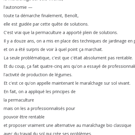
l'autonomie
—
toute
ta
démarche
finalement
,
Benoît
,
elle
est
guidée
par
cette
quête
de
solutions
.
C'est
vrai
que
la
permaculture
a
apporté
plein
de
solutions
.
Il
y
a
douze
ans
,
on
a
mis
en
place
des
techniques
de
jardinage
en
et
on
a
été
surpris
de
voir
à
quel
point
ça
marchait
.
La
seule
problématique
,
c'est
que
c'était
absolument
pas
rentable
.
Et
du
coup
,
ça
fait
quatre-cinq
ans
qu'on
a
essayé
de
professionnal
l'activité
de
production
de
légumes
.
Et
c'est
ce
qu'on
appelle
maintenant
le
maraîchage
sur
sol
vivant
.
En
fait
,
on
a
appliqué
les
principes
de
la
permaculture
mais
on
les
a
professionnalisés
pour
pouvoir
être
rentable
et
proposer
vraiment
une
alternative
au
maraîchage
bio
classique
avec
du
travail
du
sol
qui
crée
ses
problèmes
.