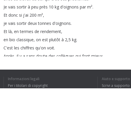
Je
vais
sortir
à
peu
près
10
kg
d'oignons
par
m²
.
Et
donc
si
j'ai
200
m²
,
je
vais
sortir
deux
tonnes
d'oignons
.
Et
là
,
en
termes
de
rendement
,
en
bio
classique
,
on
est
plutôt
à
2,5
kg
.
C'est
les
chiffres
qu'on
voit
.
Après
,
il
y
a
sans
doute
des
collègues
qui
font
mieux
.
Et
en
agriculture
conventionnelle
,
c'est
plutôt
6
kg
,
Informazioni legali
Aiuto e supporto
c'est-à-dire
60
tonnes
/
hectare
.
Per i titolari di copyright
Scrivi a supporto
Et
les
meilleurs
font
100
tonnes
/
hectare
,
La nostra politica sulla privacy
FAQ
ce
qui
veut
dire
10
kg
par
m²
.
Accordo con l'utente
Et
c'est
ce
qu'on
a
fait
.
Estensione del browser