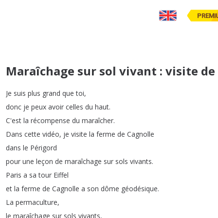
PREMI
Maraîchage sur sol vivant : visite de
Je
suis
plus
grand
que
toi
,
donc
je
peux
avoir
celles
du
haut
.
C'est
la
récompense
du
maraîcher
.
Dans
cette
vidéo
,
je
visite
la
ferme
de
Cagnolle
dans
le
Périgord
pour
une
leçon
de
maraîchage
sur
sols
vivants
.
Paris
a
sa
tour
Eiffel
et
la
ferme
de
Cagnolle
a
son
dôme
géodésique
.
La
permaculture
,
le
maraîchage
sur
sols
vivants
,