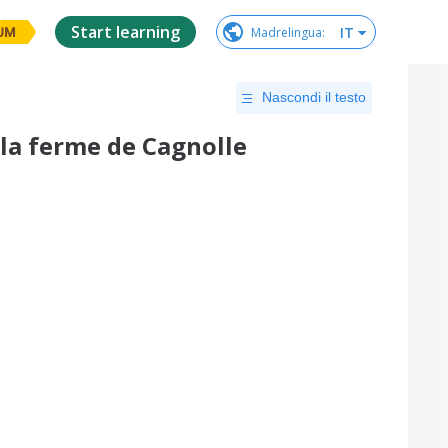
Start learning
IT
Madrelingua
:
UM
Nascondi il testo
 la ferme de Cagnolle