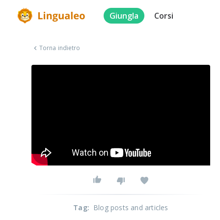
Giungla
Corsi
Torna indietro
Tag
:
Blog posts and articles