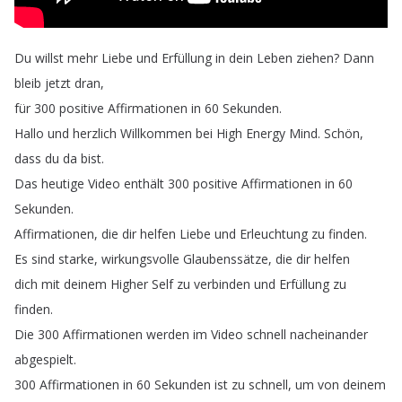
Du
willst
mehr
Liebe
und
Erfüllung
in
dein
Leben
ziehen
?
Dann
bleib
jetzt
dran
,
für
300
positive
Affirmationen
in
60
Sekunden
.
Hallo
und
herzlich
Willkommen
bei
High
Energy
Mind
.
Schön
,
dass
du
da
bist
.
Das
heutige
Video
enthält
300
positive
Affirmationen
in
60
Sekunden
.
Affirmationen
,
die
dir
helfen
Liebe
und
Erleuchtung
zu
finden
.
Es
sind
starke
,
wirkungsvolle
Glaubenssätze
,
die
dir
helfen
dich
mit
deinem
Higher
Self
zu
verbinden
und
Erfüllung
zu
finden
.
Die
300
Affirmationen
werden
im
Video
schnell
nacheinander
abgespielt
.
300
Affirmationen
in
60
Sekunden
ist
zu
schnell
,
um
von
deinem