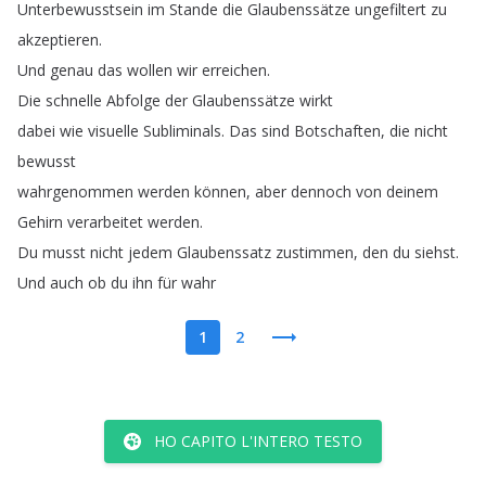
Unterbewusstsein
im
Stande
die
Glaubenssätze
ungefiltert
zu
akzeptieren
.
Und
genau
das
wollen
wir
erreichen
.
Die
schnelle
Abfolge
der
Glaubenssätze
wirkt
dabei
wie
visuelle
Subliminals
.
Das
sind
Botschaften
,
die
nicht
bewusst
wahrgenommen
werden
können
,
aber
dennoch
von
deinem
Gehirn
verarbeitet
werden
.
Du
musst
nicht
jedem
Glaubenssatz
zustimmen
,
den
du
siehst
.
Und
auch
ob
du
ihn
für
wahr
1
2
HO CAPITO L'INTERO TESTO