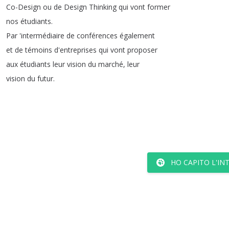
Co-Design
ou
de
Design
Thinking
qui
vont
former
nos
étudiants
.
Par
'intermédiaire
de
conférences
également
et
de
témoins
d'entreprises
qui
vont
proposer
aux
étudiants
leur
vision
du
marché
,
leur
vision
du
futur
.
HO CAPITO L'IN