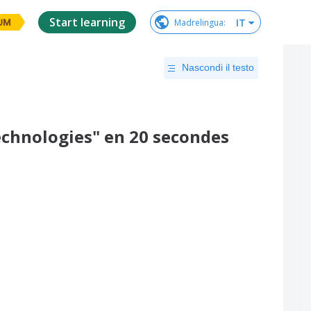
Start learning
IT
Madrelingua
:
UM
Nascondi il testo
chnologies" en 20 secondes