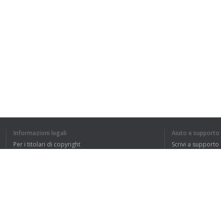
Informazioni legali
Aiuto e supporto
Per i titolari di copyright
Scrivi a supporto
La nostra politica sulla privacy
FAQ
Accordo con l'utente
Estensione del browser