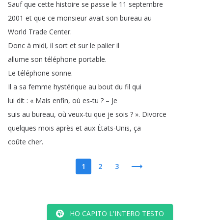
Sauf
que
cette
histoire
se
passe
le
11
septembre
2001
et
que
ce
monsieur
avait
son
bureau
au
World
Trade
Center
.
Donc
à
midi
,
il
sort
et
sur
le
palier
il
allume
son
téléphone
portable
.
Le
téléphone
sonne
.
Il
a
sa
femme
hystérique
au
bout
du
fil
qui
lui
dit
:
«
Mais
enfin
,
où
es-tu
?
–
Je
suis
au
bureau
,
où
veux-tu
que
je
sois
?
»
.
Divorce
quelques
mois
après
et
aux
États-Unis
,
ça
coûte
cher
.
1
2
3
HO CAPITO L'INTERO TESTO