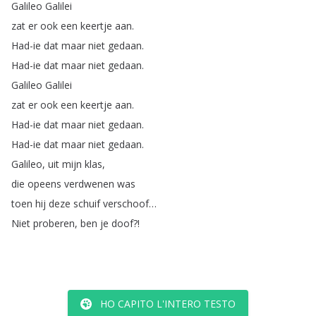
Galileo
Galilei
zat
er
ook
een
keertje
aan
.
Had-ie
dat
maar
niet
gedaan
.
Had-ie
dat
maar
niet
gedaan
.
Galileo
Galilei
zat
er
ook
een
keertje
aan
.
Had-ie
dat
maar
niet
gedaan
.
Had-ie
dat
maar
niet
gedaan
.
Galileo
,
uit
mijn
klas
,
die
opeens
verdwenen
was
toen
hij
deze
schuif
verschoof
…
Niet
proberen
,
ben
je
doof
?!
HO CAPITO L'INTERO TESTO