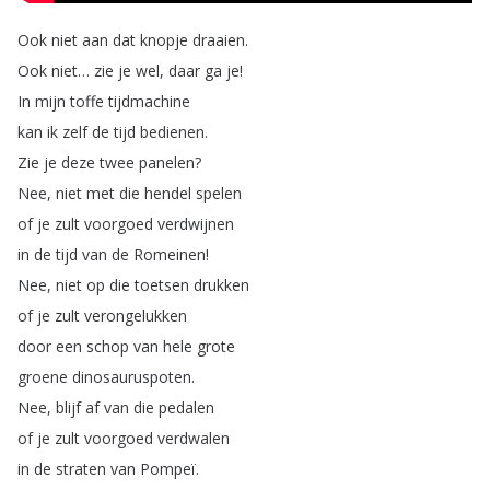
Ook
niet
aan
dat
knopje
draaien
.
Ook
niet
…
zie
je
wel
,
daar
ga
je
!
In
mijn
toffe
tijdmachine
kan
ik
zelf
de
tijd
bedienen
.
Zie
je
deze
twee
panelen
?
Nee
,
niet
met
die
hendel
spelen
of
je
zult
voorgoed
verdwijnen
in
de
tijd
van
de
Romeinen
!
Nee
,
niet
op
die
toetsen
drukken
of
je
zult
verongelukken
door
een
schop
van
hele
grote
groene
dinosauruspoten
.
Nee
,
blijf
af
van
die
pedalen
of
je
zult
voorgoed
verdwalen
in
de
straten
van
Pompeï
.