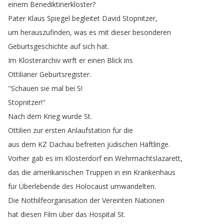
einem
Benediktinerkloster
?
Pater
Klaus
Spiegel
begleitet
David
Stopnitzer
,
um
herauszufinden
,
was
es
mit
dieser
besonderen
Geburtsgeschichte
auf
sich
hat
.
Im
Klosterarchiv
wirft
er
einen
Blick
ins
Ottilianer
Geburtsregister
.
"
Schauen
sie
mal
bei
S
!
Stopnitzer
!"
Nach
dem
Krieg
wurde
St
.
Ottilien
zur
ersten
Anlaufstation
für
die
aus
dem
KZ
Dachau
befreiten
jüdischen
Häftlinge
.
Vorher
gab
es
im
Klosterdorf
ein
Wehrmachtslazarett
,
das
die
amerikanischen
Truppen
in
ein
Krankenhaus
für
Überlebende
des
Holocaust
umwandelten
.
Die
Nothilfeorganisation
der
Vereinten
Nationen
hat
diesen
Film
über
das
Hospital
St
.