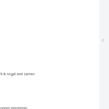
rk
ik
nogal
veel
samen
kunnen
integreren
.