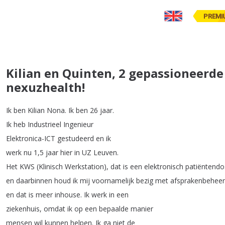
PREMI
Kilian en Quinten, 2 gepassioneerde
nexuzhealth!
Ik
ben
Kilian
Nona
.
Ik
ben
26
jaar
.
Ik
heb
Industrieel
Ingenieur
Elektronica-ICT
gestudeerd
en
ik
werk
nu
1,5
jaar
hier
in
UZ
Leuven
.
Het
KWS
(
Klinisch
Werkstation
),
dat
is
een
elektronisch
patiëntendo
en
daarbinnen
houd
ik
mij
voornamelijk
bezig
met
afsprakenbeheer
en
dat
is
meer
inhouse
.
Ik
werk
in
een
ziekenhuis
,
omdat
ik
op
een
bepaalde
manier
mensen
wil
kunnen
helpen
.
Ik
ga
niet
de