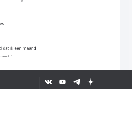
jes
d
dat
ik
een
maand
weest
."
©
2026
TERO TESTO