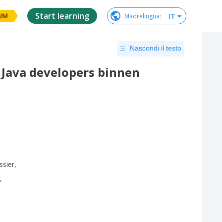
Start learning
IT
Madrelingua
:
UM
Nascondi il testo
 Java developers binnen
ssier
,
,