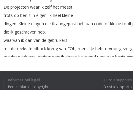
De
projecten
waar
ik
zelf
het
meest
trots
op
ben
zijn
eigenlijk
heel
kleine
dingen
.
Kleine
dingen
die
ik
aangepast
heb
aan
code
of
kleine
toolt
die
ik
geschreven
heb
,
waarvan
ik
dan
van
de
gebruikers
rechtstreeks
feedback
kreeg
van
: "
Oh
,
merci
!
Je
hebt
ervoor
gezorg
minder
werk
had
.
Anders
was
ik
daar
elke
avond
uren
aan
bezig
ge
En
dat
zijn
dingen
waar
ik
heel
veel
voldoening
uit
haal
.
Informazioni legali
Aiuto e supporto
Per i titolari di copyright
Scrivi a supporto
La nostra politica sulla privacy
FAQ
Accordo con l'utente
1
2
Estensione del browser
HO CAPITO L'IN