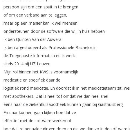
persoon
zijn
om
een
spuit
in
te
brengen
of
om
een
verband
aan
te
leggen
,
maar
op
een
manier
kan
ik
wel
mensen
ondersteunen
door
de
software
die
wij
in
huis
hebben
.
Ik
ben
Quinten
Van
der
Auwera
.
Ik
ben
afgestudeerd
als
Professionele
Bachelor
in
de
Toegepaste
Informatica
en
ik
werk
sinds
2014
bij
UZ
Leuven
.
Mijn
rol
binnen
het
KWS
is
voornamelijk
medicatie
en
specifiek
daar
de
logistiek
rond
medicatie
.
En
doordat
ik
in
het
medicatieteam
zit
,
we
met
apothekers
.
Dat
is
heel
tof
omdat
we
dan
heel
snel
eens
naar
de
ziekenhuisapotheek
kunnen
gaan
bij
Gasthuisberg
.
En
daar
kunnen
gaan
kijken
hoe
dat
ze
effectief
met
de
software
werken
of
hoe
dat
ze
bepaalde
dingen
doen
en
die
we
dan
zo
in
de
software