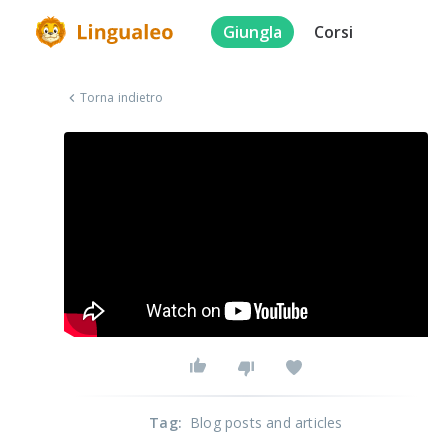
Giungla
Corsi
Torna indietro
Tag
:
Blog posts and articles