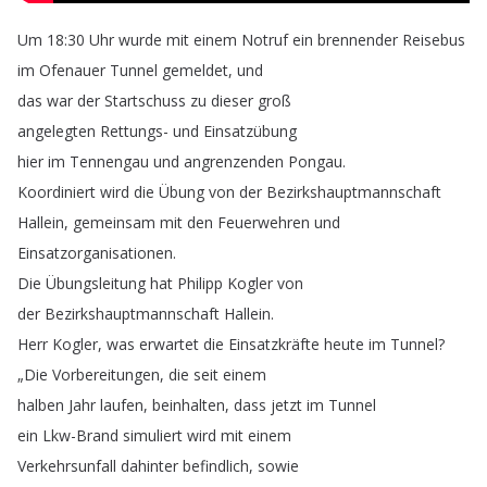
Um
18:30
Uhr
wurde
mit
einem
Notruf
ein
brennender
Reisebus
im
Ofenauer
Tunnel
gemeldet
,
und
das
war
der
Startschuss
zu
dieser
groß
angelegten
Rettungs-
und
Einsatzübung
hier
im
Tennengau
und
angrenzenden
Pongau
.
Koordiniert
wird
die
Übung
von
der
Bezirkshauptmannschaft
Hallein
,
gemeinsam
mit
den
Feuerwehren
und
Einsatzorganisationen
.
Die
Übungsleitung
hat
Philipp
Kogler
von
der
Bezirkshauptmannschaft
Hallein
.
Herr
Kogler
,
was
erwartet
die
Einsatzkräfte
heute
im
Tunnel
?
„
Die
Vorbereitungen
,
die
seit
einem
halben
Jahr
laufen
,
beinhalten
,
dass
jetzt
im
Tunnel
ein
Lkw-Brand
simuliert
wird
mit
einem
Verkehrsunfall
dahinter
befindlich
,
sowie