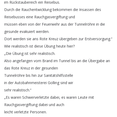
im
Rückstaubereich
ein
Reisebus
.
Durch
die
Rauchentwicklung
bekommen
die
Insassen
des
Reisebusses
eine
Rauchgasvergiftung
und
müssen
eben
von
der
Feuerwehr
aus
der
Tunnelröhre
in
die
gesunde
evakuiert
werden
.
Dort
werden
sie
ans
Rote
Kreuz
übergeben
zur
Erstversorgung
.“
Wie
realistisch
ist
diese
Übung
heute
hier
?
„
Die
Übung
ist
sehr
realistisch
.
Also
angefangen
vom
Brand
im
Tunnel
bis
an
die
Übergabe
an
das
Rote
Kreuz
in
der
gesunden
Tunnelröhre
bis
hin
zur
Sanitätshilfsstelle
in
der
Autobahnmeisterei
Golling
sind
wir
sehr
realistisch
.“
„
Es
waren
Schwerverletzte
dabei
,
es
waren
Leute
mit
Rauchgasvergiftung
dabei
und
auch
leicht
verletzte
Personen
.