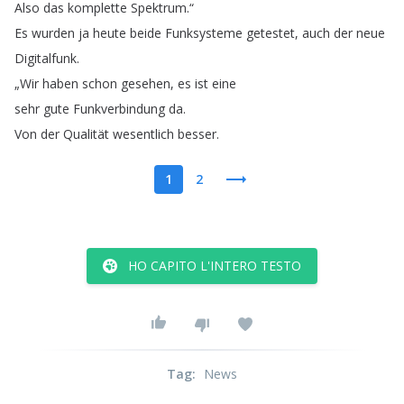
Also
das
komplette
Spektrum
.“
Es
wurden
ja
heute
beide
Funksysteme
getestet
,
auch
der
neue
Digitalfunk
.
„
Wir
haben
schon
gesehen
,
es
ist
eine
sehr
gute
Funkverbindung
da
.
Von
der
Qualität
wesentlich
besser
.
1
2
HO CAPITO L'INTERO TESTO
Tag
:
News