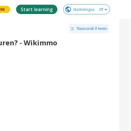
Start learning
IT
Madrelingua
:
UM
Nascondi il testo
uren? - Wikimmo