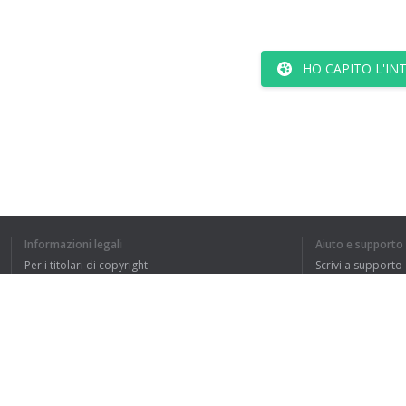
HO CAPITO L'IN
Informazioni legali
Aiuto e supporto
Per i titolari di copyright
Scrivi a supporto
La nostra politica sulla privacy
FAQ
Accordo con l'utente
Estensione del browser