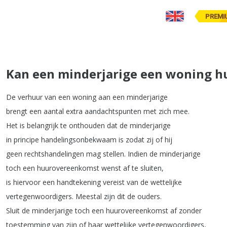
PREMI
Kan een minderjarige een woning h
De
verhuur
van
een
woning
aan
een
minderjarige
brengt
een
aantal
extra
aandachtspunten
met
zich
mee
.
Het
is
belangrijk
te
onthouden
dat
de
minderjarige
in
principe
handelingsonbekwaam
is
zodat
zij
of
hij
geen
rechtshandelingen
mag
stellen
.
Indien
de
minderjarige
toch
een
huurovereenkomst
wenst
af
te
sluiten
,
is
hiervoor
een
handtekening
vereist
van
de
wettelijke
vertegenwoordigers
.
Meestal
zijn
dit
de
ouders
.
Sluit
de
minderjarige
toch
een
huurovereenkomst
af
zonder
toestemming
van
zijn
of
haar
wettelijke
vertegenwoordigers
,