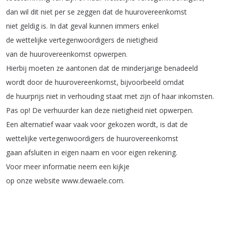
dan
wil
dit
niet
per
se
zeggen
dat
de
huurovereenkomst
niet
geldig
is
.
In
dat
geval
kunnen
immers
enkel
de
wettelijke
vertegenwoordigers
de
nietigheid
van
de
huurovereenkomst
opwerpen
.
Hierbij
moeten
ze
aantonen
dat
de
minderjarige
benadeeld
wordt
door
de
huurovereenkomst
,
bijvoorbeeld
omdat
de
huurprijs
niet
in
verhouding
staat
met
zijn
of
haar
inkomsten
.
Pas
op
!
De
verhuurder
kan
deze
nietigheid
niet
opwerpen
.
Een
alternatief
waar
vaak
voor
gekozen
wordt
,
is
dat
de
wettelijke
vertegenwoordigers
de
huurovereenkomst
gaan
afsluiten
in
eigen
naam
en
voor
eigen
rekening
.
Voor
meer
informatie
neem
een
kijkje
op
onze
website
www
.
dewaele
.
com
.